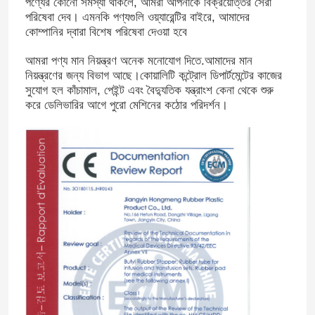
পণ্যের কোনো সমস্যা থাকলে, আমরা আপনাকে বিক্রয়োত্তর সেরা
পরিষেবা দেব। এমনকি পণ্যগুলি ওয়্যারেন্টির বাইরে, আমাদের
কোম্পানির দ্বারা বিশেষ পরিষেবা দেওয়া হবে
আমরা পণ্য মান নিয়ন্ত্রণ অনেক মনোযোগ দিতে.আমাদের মান
নিয়ন্ত্রণের জন্য বিভাগ আছে।কোয়ালিটি কন্ট্রোল ডিপার্টমেন্টের কাজের
সুযোগ হল কাঁচামাল, পেইন্ট এবং বৈদ্যুতিক যন্ত্রাংশ কেনা থেকে শুরু
করে ডেলিভারির আগে পুরো মেশিনের কঠোর পরিদর্শন।