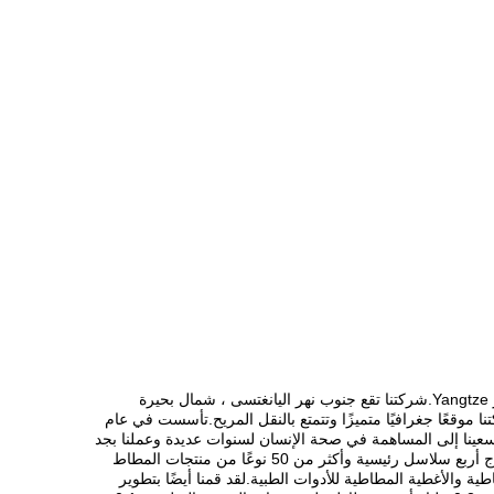
تقع شركة Jiangyin Hongmeng Rubber Plastic Product Co.، Ltd. في مدينة Jiangyin ، مقاطعة Jiangsu ، وهي مدينة جميلة بالقرب من نهر Yangtze.شركتنا تقع جنوب نهر اليانغتسى ، شمال بحيرة
 ونانجينغ من الغرب وسوتشو وشنغهاي من الشرق.وشركتنا بجانب الطريق السريع Jiangyin-Changzhou.تحتل شركتنا موقعًا جغرافيًا متميزًا وتتمتع بالنقل المريح.تأسست في عام
 وتضم أكثر من 140 عاملاً.إجمالي قيمة الإنتاج لسنة واحدة يمكن أن تصل إلى 60 مليون يوان.لقد سعينا إلى المساهمة في صحة الإنسان لسنوات عديدة وعملنا بجد
لنصبح شركة تصنيع رائدة من حيث البحث والتطوير المتقدم ، وإنتاج وإدارة منتجات المطاط الطبي في بلدنا.في الوقت الحاضر ، يمكن لشركتنا إنتاج أربع سلاسل رئيسية وأكثر من 50 نوعًا من منتجات المطاط
ة والأغطية المطاطية للأدوات الطبية.لقد قمنا أيضًا بتطوير