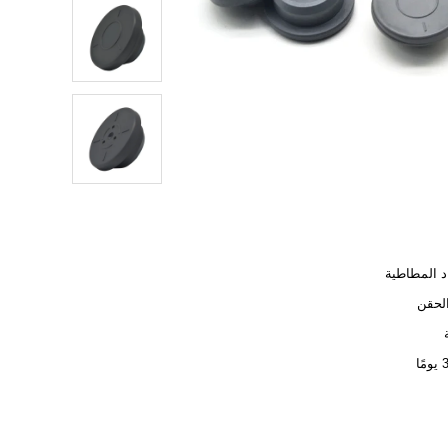
د المطاطية
لحقن
ًا