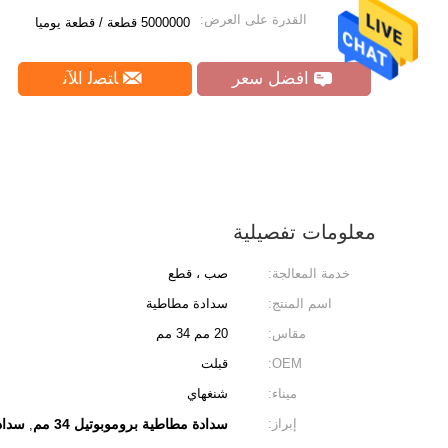
القدرة على العرض:
5000000 قطعة / قطعة يوميا
افضل سعر
ﺎﺘﺼﻟ ﺍﻶﻧ
معلومات تفصيلية
خدمة المعالجة:
صب ، قطع
اسم المنتج:
سدادة مطاطية
مقاس:
20 مم 34 مم
OEM:
قبلت
ميناء:
شنغهاي
إبراز:
سدادة مطاطية بروموبوتيل 34 مم
سدادة
,