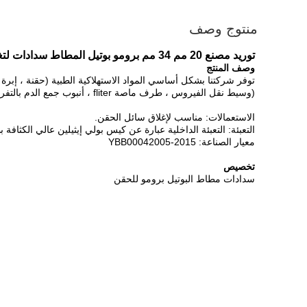
منتوج وصف
توريد مصنع 20 مم 34 مم برومو بوتيل المطاط سدادات لتغليف الأدوية
وصف المنتج
توفر شركتنا بشكل أساسي المواد الاستهلاكية الطبية (حقنة ، إبر
(وسيط نقل الفيروس ، طرف ماصة fliter ، أنبوب جمع الدم بالتفريغ) وما إلى ذلك ...
الاستعمالات: مناسب لإغلاق سائل الحقن.
التعبئة: التعبئة الداخلية عبارة عن كيس بولي إيثيلين عالي الكثافة
معيار الصناعة: YBB00042005-2015
تخصيص
سدادات مطاط البوتيل برومو للحقن