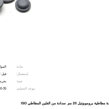
مادة:
الموا
إستعمال:
فيل ا
عينة:
بحرية
موعد التسليم:
30-35 يوم
 مطاطية بروموبوتيل 20 مم
سدادة من الفلين المطاطي ISO
,