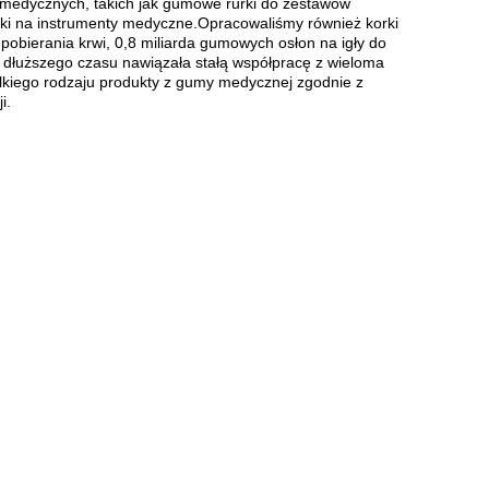
medycznych, takich jak gumowe rurki do zestawów
adki na instrumenty medyczne.Opracowaliśmy również korki
erania krwi, 0,8 miliarda gumowych osłon na igły do ​​
od dłuższego czasu nawiązała stałą współpracę z wieloma
iego rodzaju produkty z gumy medycznej zgodnie z
i.