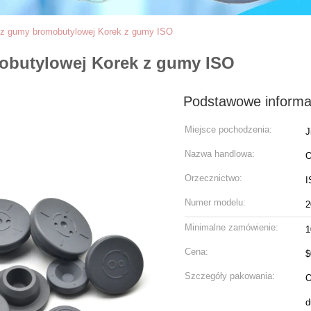
 gumy bromobutylowej Korek z gumy ISO
butylowej Korek z gumy ISO
Podstawowe informa
Miejsce pochodzenia:
J
Nazwa handlowa:
Orzecznictwo:
I
Numer modelu:
Minimalne zamówienie:
1
Cena:
$
Szczegóły pakowania:
O
d