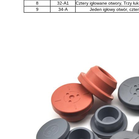
8
32-A1
Cztery igłowane otwory, Trzy łuk
9
34-A
Jeden igłowy otwór, czte