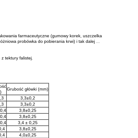
 opakowania farmaceutyczne (gumowy korek, uszczelka
óżniowa probówka do pobierania krwi) i tak dalej ...
tektury falistej.
ość
Grubość główki (mm)
)
,3
3,3±0,2
,3
3,3±0,2
 0,4
3,8±0,25
 0,4
3,8±0,25
 0,4
3,4 ± 0,25
0,4
3,8±0,25
0,4
4,0±0,25