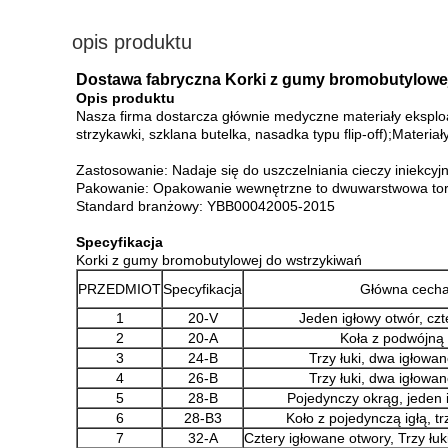
opis produktu
Dostawa fabryczna Korki z gumy bromobutylow
Opis produktu
Nasza firma dostarcza głównie medyczne materiały eksploa
strzykawki, szklana butelka, nasadka typu flip-off);Materia
Zastosowanie: Nadaje się do uszczelniania cieczy iniekcyjn
Pakowanie: Opakowanie wewnętrzne to dwuwarstwowa torba z
Standard branżowy: YBB00042005-2015
Specyfikacja
Korki z gumy bromobutylowej do wstrzykiwań
PRZEDMIOT
Specyfikacja
Główna cech
1
20-V
Jeden igłowy otwór, czt
2
20-A
Koła z podwójną 
3
24-B
Trzy łuki, dwa igłowa
4
26-B
Trzy łuki, dwa igłowa
5
28-B
Pojedynczy okrąg, jeden 
6
28-B3
Koło z pojedynczą igłą, t
7
32-A
Cztery igłowane otwory, Trzy łuk