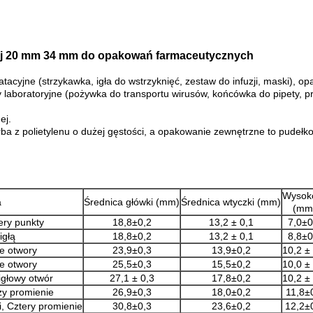
ej 20 mm 34 mm do opakowań farmaceutycznych
tacyjne (strzykawka, igła do wstrzyknięć, zestaw do infuzji, maski),
ły laboratoryjne (pożywka do transportu wirusów, końcówka do pipety, pr
ej.
 polietylenu o dużej gęstości, a opakowanie zewnętrzne to pudełko z 
Wysok
a
Średnica główki (mm)
Średnica wtyczki (mm)
(mm
ery punkty
18,8±0,2
13,2 ± 0,1
7,0±0
igłą
18,8±0,2
13,2 ± 0,1
8,8±0
ne otwory
23,9±0,3
13,9±0,2
10,2 ±
ne otwory
25,5±0,3
15,5±0,2
10,0 ±
igłowy otwór
27,1 ± 0,3
17,8±0,2
10,2 ±
rzy promienie
26,9±0,3
18,0±0,2
11,8±
i, Cztery promienie
30,8±0,3
23,6±0,2
12,2±