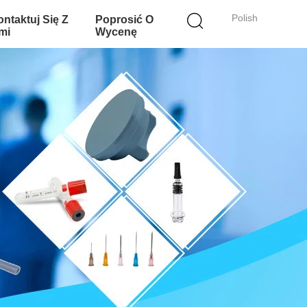
Polish
ntaktuj Się Z
Poprosić O
mi
Wycenę