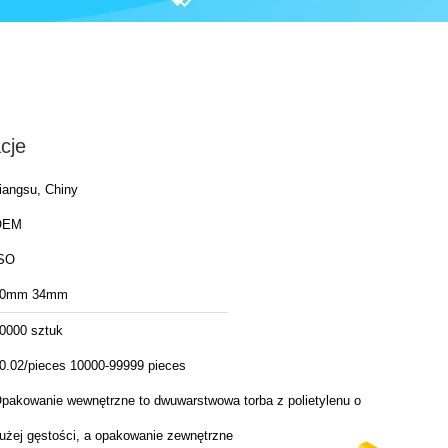
cje
iangsu, Chiny
OEM
SO
20mm 34mm
0000 sztuk
0.02/pieces 10000-99999 pieces
pakowanie wewnętrzne to dwuwarstwowa torba z polietylenu o
użej gęstości, a opakowanie zewnętrzne