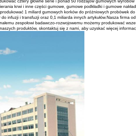
ukować cztery główne serie i ponad 50 rodzajów gumowych wyrobów 
​pobierania krwi i inne części gumowe, gumowe podkładki i gumowe nakł
rodukować 1 miliard gumowych korków do próżniowych probówek do pobi
o infuzji i transfuzji oraz 0,1 miliarda innych artykułów.Nasza firma 
skonałemu zespołowi badawczo-rozwojowemu możemy produkować wszelk
aszych produktów, skontaktuj się z nami, aby uzyskać więcej informacj