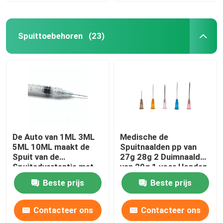
Spuittoebehoren
(23)
De Auto van 1ML 3ML
Medische de
5ML 10ML maakt de
Spuitnaalden pp van
Spuit van de
27g 28g 2 Duimnaald
Spuitadvertentie met
van 29g 1 voor Honden
Naald onbruikbaar
Beste prijs
Beste prijs
Contacteer ons
Contacteer ons