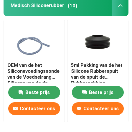
Medisch Siliconerubber
(10)
Fabrieksreis
Kwaliteitscontrole
Contacteer ons
OEM van de het
5ml Pakking van de het
Siliconevoedingssonde
Silicone Rubberspuit
Vraag een offerte aan
van de Voedselrang
van de spuit de
Silicone van de de
Rubberpakking
Maagbuis het
Medische
Medisch Siliconerubber
Beste prijs
Beste prijs
Transparante
Contacteer ons
Contacteer ons
Medische Rubberkurk
Rubberspuitduiker