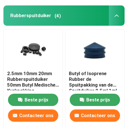
Urinecathetertoebehoren
Rubberspuitduiker
(4)
Infusiebuis
Infusietoebehoren
2.5mm 10mm 20mm
Butyl of Isoprene
Rubberspuitduiker
Rubber de
50mm Butyl Medische
Spuitpakking van de
Kurkpakking
Spuitduiker 0.5ml 1ml
Beste prijs
Beste prijs
Contacteer ons
Contacteer ons