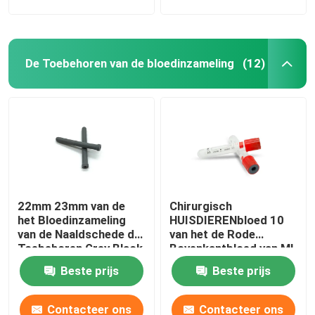
De Toebehoren van de bloedinzameling
(12)
22mm 23mm van de
Chirurgisch
het Bloedinzameling
HUISDIERENbloed 10
van de Naaldschede de
van het de Rode
Toebehoren Grey Black
Bovenkantbloed van Ml
Buizen Blauwe
Beste prijs
Beste prijs
Sinaasappel
Contacteer ons
Contacteer ons