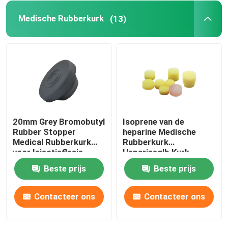
Medische Rubberkurk
(13)
Spuittoebehoren
De Toebehoren van de bloedinzameling
Butylrubberkurk
20mm Grey Bromobutyl
Isoprene van de
Vooraf gevulde Spuitdelen
Rubber Stopper
heparine Medische
Medical Rubberkurk
Rubberkurk
voor Injectieflesje
Heparineglb Kurk
Gehalogeneerde Butylrubber
Beste prijs
Beste prijs
Medische Siliconebuis
Contacteer ons
Contacteer ons
Drainagebuis