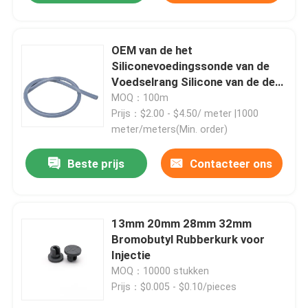
OEM van de het
Siliconevoedingssonde van de
Voedselrang Silicone van de de
Maagbuis het Transparante
MOQ：100m
Prijs：$2.00 - $4.50/ meter |1000
meter/meters(Min. order)
Beste prijs
Contacteer ons
13mm 20mm 28mm 32mm
Bromobutyl Rubberkurk voor
Injectie
MOQ：10000 stukken
Prijs：$0.005 - $0.10/pieces