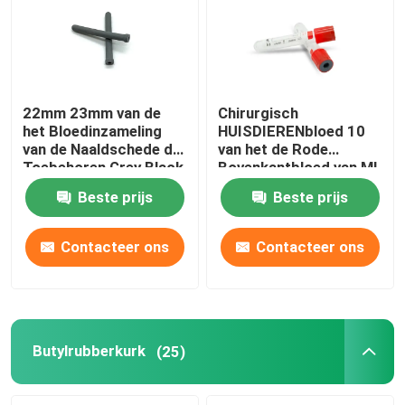
22mm 23mm van de
Chirurgisch
het Bloedinzameling
HUISDIERENbloed 10
van de Naaldschede de
van het de Rode
Toebehoren Grey Black
Bovenkantbloed van Ml
Buizen Blauwe
Beste prijs
Beste prijs
Sinaasappel
Contacteer ons
Contacteer ons
Butylrubberkurk
(25)