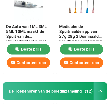
De Auto van 1ML 3ML
Medische de
5ML 10ML maakt de
Spuitnaalden pp van
Spuit van de
27g 28g 2 Duimnaald
Spuitadvertentie met
van 29g 1 voor Honden
Naald onbruikbaar
Beste prijs
Beste prijs
Contacteer ons
Contacteer ons
De Toebehoren van de bloedinzameling
(12)