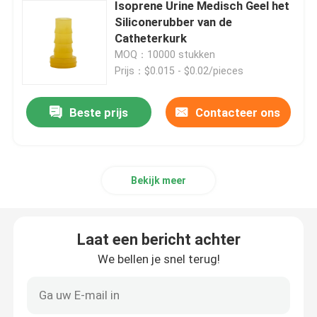
Isoprene Urine Medisch Geel het
Siliconerubber van de
Spuittoebehoren
Catheterkurk
MOQ：10000 stukken
Prijs：$0.015 - $0.02/pieces
De Toebehoren van de bloedinzameling
Beste prijs
Contacteer ons
Butylrubberkurk
Vooraf gevulde Spuitdelen
Bekijk meer
Gehalogeneerde Butylrubber
Laat een bericht achter
We bellen je snel terug!
Medische Siliconebuis
Drainagebuis