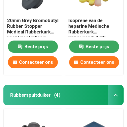
20mm Grey Bromobutyl
Isoprene van de
Rubber Stopper
heparine Medische
Medical Rubberkurk
Rubberkurk
voor Injectieflesje
Heparineglb Kurk
Beste prijs
Beste prijs
Contacteer ons
Contacteer ons
Rubberspuitduiker
(4)