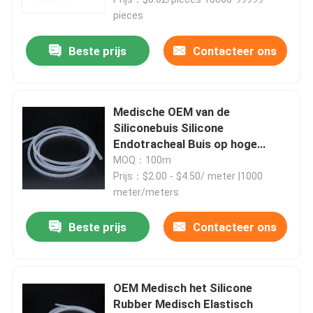
pieces
Beste prijs
Contacteer ons
Medische OEM van de
Siliconebuis Silicone
Endotracheal Buis op hoge
temperatuur
MOQ：100m
Prijs：$2.00 - $4.50/ meter |1000
meter/meters
Thuis
Beste prijs
Contacteer ons
Producten
OEM Medisch het Silicone
Rubber Medisch Elastisch
Over ons