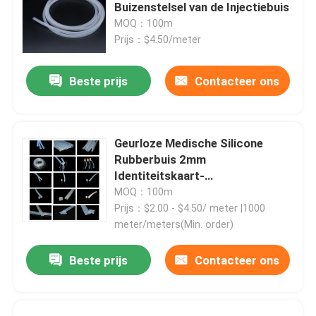
Buizenstelsel van de Injectiebuis
MOQ：100m
Fabrieksreis
Prijs：$4.50/meter
Beste prijs
Contacteer ons
Kwaliteitscontrole
Contacteer ons
Geurloze Medische Silicone
Rubberbuis 2mm
Vraag een offerte aan
Identiteitskaart-
Siliconebuizenstelsel
MOQ：100m
Prijs：$2.00 - $4.50/ meter |1000
Medisch Siliconerubber
meter/meters(Min. order)
Beste prijs
Contacteer ons
Medische Rubberkurk
Rubberspuitduiker