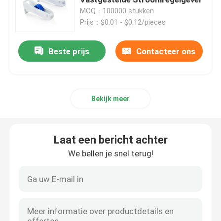
MOQ：100000 stukken
Prijs：$0.01 - $0.12/pieces
Spuittoebehoren
Beste prijs
Contacteer ons
De Toebehoren van de bloedinzameling
Butylrubberkurk
Bekijk meer
Vooraf gevulde Spuitdelen
Laat een bericht achter
Gehalogeneerde Butylrubber
We bellen je snel terug!
Medische Siliconebuis
Drainagebuis