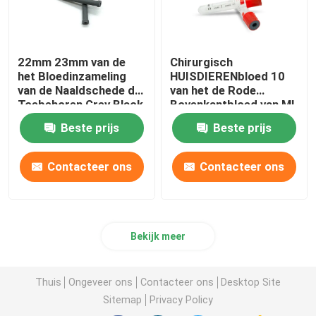
22mm 23mm van de
Chirurgisch
het Bloedinzameling
HUISDIERENbloed 10
van de Naaldschede de
van het de Rode
Toebehoren Grey Black
Bovenkantbloed van Ml
Buizen Blauwe
Beste prijs
Beste prijs
Sinaasappel
Contacteer ons
Contacteer ons
Bekijk meer
Thuis
Ongeveer ons
Contacteer ons
Desktop Site
Sitemap
Privacy Policy