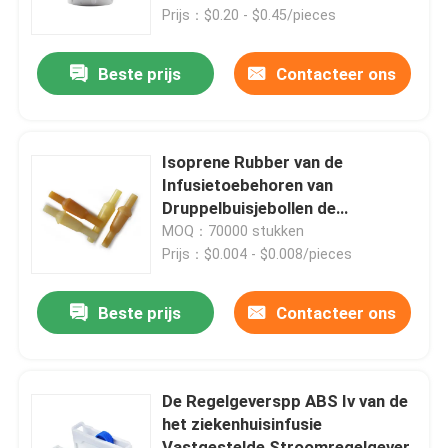
Prijs：$0.20 - $0.45/pieces
Fabrieksreis
Beste prijs
Contacteer ons
Kwaliteitscontrole
Isoprene Rubber van de
Contacteer ons
Infusietoebehoren van
Druppelbuisjebollen de
Dalingskamer
MOQ：70000 stukken
Vraag een offerte aan
Prijs：$0.004 - $0.008/pieces
Medisch Siliconerubber
Beste prijs
Contacteer ons
Medische Rubberkurk
De Regelgeverspp ABS Iv van de
het ziekenhuisinfusie
Rubberspuitduiker
Vastgestelde Stroomregelgever