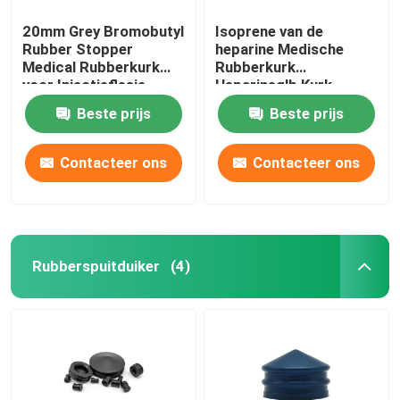
20mm Grey Bromobutyl
Isoprene van de
Rubber Stopper
heparine Medische
Medical Rubberkurk
Rubberkurk
voor Injectieflesje
Heparineglb Kurk
Beste prijs
Beste prijs
Contacteer ons
Contacteer ons
Rubberspuitduiker
(4)