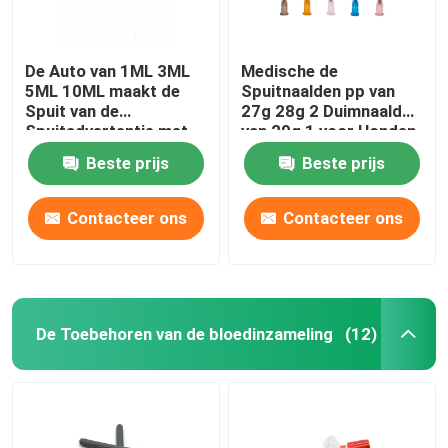
De Auto van 1ML 3ML
Medische de
5ML 10ML maakt de
Spuitnaalden pp van
Spuit van de
27g 28g 2 Duimnaald
Spuitadvertentie met
van 29g 1 voor Honden
Naald onbruikbaar
Beste prijs
Beste prijs
Contacteer ons
Contacteer ons
De Toebehoren van de bloedinzameling
(12)