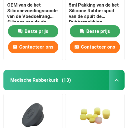
OEM van de het
5ml Pakking van de het
Siliconevoedingssonde
Silicone Rubberspuit
van de Voedselrang
van de spuit de
Silicone van de de
Rubberpakking
Maagbuis het
Medische
Beste prijs
Beste prijs
Transparante
Contacteer ons
Contacteer ons
Medische Rubberkurk
(13)