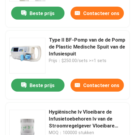
Beste prijs
Contacteer ons
Type II BF-Pomp van de de Pomp
de Plastic Medische Spuit van de
Infusiespuit
Prijs：$250.00/sets >=1 sets
Beste prijs
Contacteer ons
Thuis
Hygiënische Iv Vloeibare de
Producten
Infusietoebehoren Iv van de
Stroomregelgever Vloeibare
Regelgever
Over ons
MOQ：100000 stukken