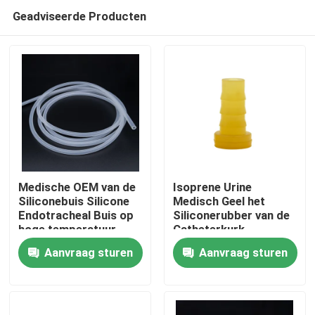
Geadviseerde Producten
Medische OEM van de
Isoprene Urine
Siliconebuis Silicone
Medisch Geel het
Endotracheal Buis op
Siliconerubber van de
Thuis
hoge temperatuur
Catheterkurk
Aanvraag sturen
Aanvraag sturen
Producten
Over ons