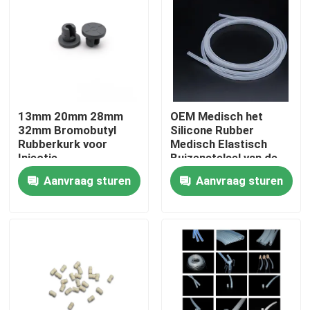
Fabrieksreis
Kwaliteitscontrole
13mm 20mm 28mm
OEM Medisch het
Contacteer ons
32mm Bromobutyl
Silicone Rubber
Rubberkurk voor
Medisch Elastisch
Injectie
Buizenstelsel van de
Vraag een offerte aan
Injectiebuis
Aanvraag sturen
Aanvraag sturen
Medisch Siliconerubber
Medische Rubberkurk
Rubberspuitduiker