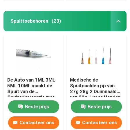
Spuittoebehoren
(23)
De Auto van 1ML 3ML
Medische de
5ML 10ML maakt de
Spuitnaalden pp van
Spuit van de
27g 28g 2 Duimnaald
Spuitadvertentie met
van 29g 1 voor Honden
Naald onbruikbaar
Beste prijs
Beste prijs
Contacteer ons
Contacteer ons