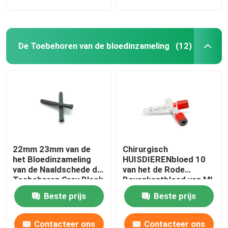
De Toebehoren van de bloedinzameling
(12)
22mm 23mm van de
Chirurgisch
het Bloedinzameling
HUISDIERENbloed 10
van de Naaldschede de
van het de Rode
Toebehoren Grey Black
Bovenkantbloed van Ml
Buizen Blauwe
Beste prijs
Beste prijs
Sinaasappel
Contacteer ons
Contacteer ons