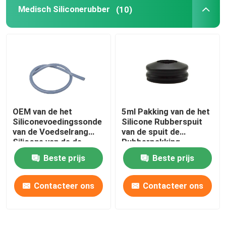
Medisch Siliconerubber
(10)
Fabrieksreis
Kwaliteitscontrole
Contacteer ons
OEM van de het
5ml Pakking van de het
Siliconevoedingssonde
Silicone Rubberspuit
Vraag een offerte aan
van de Voedselrang
van de spuit de
Silicone van de de
Rubberpakking
Maagbuis het
Medische
Medisch Siliconerubber
Beste prijs
Beste prijs
Transparante
Contacteer ons
Contacteer ons
Medische Rubberkurk
Rubberspuitduiker