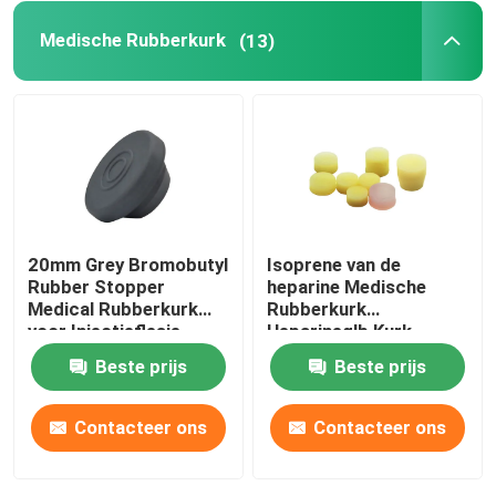
Medische Rubberkurk
(13)
Spuittoebehoren
De Toebehoren van de bloedinzameling
Butylrubberkurk
20mm Grey Bromobutyl
Isoprene van de
Vooraf gevulde Spuitdelen
Rubber Stopper
heparine Medische
Medical Rubberkurk
Rubberkurk
voor Injectieflesje
Heparineglb Kurk
Gehalogeneerde Butylrubber
Beste prijs
Beste prijs
Medische Siliconebuis
Contacteer ons
Contacteer ons
Drainagebuis