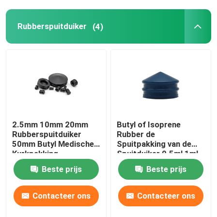
Urinecathetertoebehoren
Rubberspuitduiker
(4)
Infusiebuis
Infusietoebehoren
2.5mm 10mm 20mm
Butyl of Isoprene
Rubberspuitduiker
Rubber de
50mm Butyl Medische
Spuitpakking van de
Kurkpakking
Spuitduiker 0.5ml 1ml
Beste prijs
Beste prijs
Contacteer ons
Contacteer ons