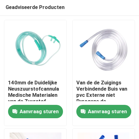
Geadviseerde Producten
140mm de Duidelijke
Van de de Zuigings
Neuszuurstofcannula
Verbindende Buis van
Medische Materialen
pvc Externe niet
Thuis
van de Zuurstof
Pyrogene de
Neusbuis
Infusiebuis
Aanvraag sturen
Aanvraag sturen
Producten
Over ons