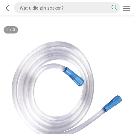
2
/
3