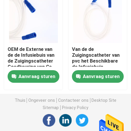
Fabrieksreis
Kwaliteitscontrole
OEM de Externe van
Van de de
Contacteer ons
de de Infusiebuis van
Zuigingscatheter van
de Zuigingscatheter
pvc het Beschikbare
Goedkeuring van Ce
de Infusiebuis
Vraag een offerte aan
ISO13485
Transparante Anti
Aanvraag sturen
Aanvraag sturen
Vouwen
Medisch Siliconerubber
Thuis
Ongeveer ons
Contacteer ons
Desktop Site
Sitemap
Privacy Policy
Medische Rubberkurk
Rubberspuitduiker