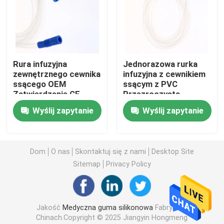
Wycieczka po fabryce
Kontrola jakości
Rura infuzyjna
Jednorazowa rurka
zewnętrznego cewnika
infuzyjna z cewnikiem
ssącego OEM
ssącym z PVC
Skontaktuj się z nami
Zatwierdzenie CE
Przezroczysta,
ISO13485
zapobiegająca
Wyślij zapytanie
Wyślij zapytanie
składaniu
Poprosić o wycenę
Dom
O nas
Skontaktuj się z nami
Desktop Site
Medyczna guma silikonowa
Sitemap
Privacy Policy
Gumowy korek medyczny
Jakość
Medyczna guma silikonowa
Fabryka w
Chinach.Copyright © 2025 Jiangyin Hongmeng
Gumowy tłok strzykawki