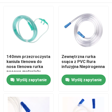
140mm przezroczysta
Zewnętrzna rurka
kaniula tlenowa do
ssąca z PVC Rura
nosa tlenowa rurka
infuzyjna Niepirogenna
nosowa materiały
medyczne
Dom
Wyślij zapytanie
Wyślij zapytanie
Produkty
O nas