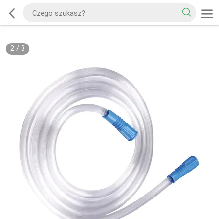
2
/
3