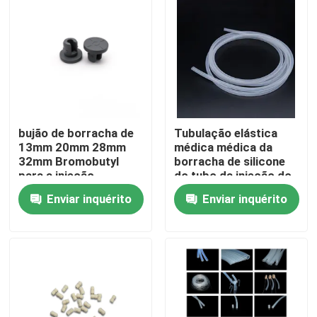
Fábrica
Controle de Qualidade
Fale Conosco
bujão de borracha de
Tubulação elástica
13mm 20mm 28mm
médica médica da
32mm Bromobutyl
borracha de silicone
Pedir um orçamento
para a injeção
do tubo da injeção do
OEM
Enviar inquérito
Enviar inquérito
Borracha de silicone médica
Bujão de borracha médico
Atuador de borracha da seringa