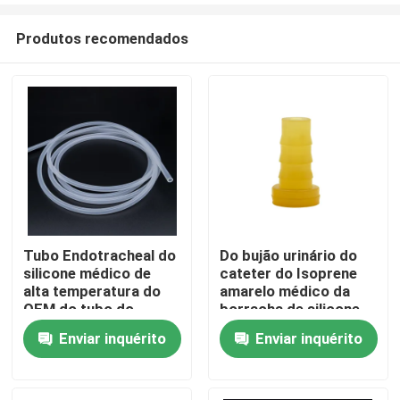
Produtos recomendados
Tubo Endotracheal do
Do bujão urinário do
silicone médico de
cateter do Isoprene
Casa
alta temperatura do
amarelo médico da
OEM do tubo do
borracha de silicone
silicone
Enviar inquérito
Enviar inquérito
Produtos
Quem Somos