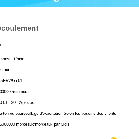
'écoulement
e
iangsu, Chine
Homen
SSFRWGY01
00000 morceaux
0.01 - $0.12/pieces
carton ou boursouflage d'exportation Selon les besoins des clients
15000000 morceaux/morceaux par Mois