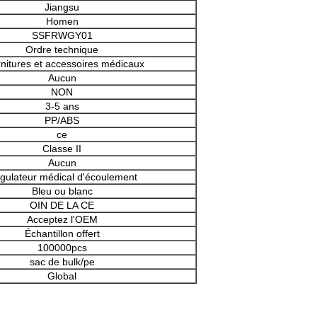
Jiangsu
Homen
SSFRWGY01
Ordre technique
nitures et accessoires médicaux
Aucun
NON
3-5 ans
PP/ABS
ce
Classe II
Aucun
gulateur médical d'écoulement
Bleu ou blanc
OIN DE LA CE
Acceptez l'OEM
Échantillon offert
100000pcs
sac de bulk/pe
Global