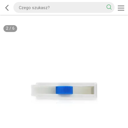
2
/
6