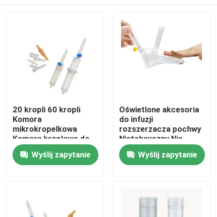
20 kropli 60 kropli
Oświetlone akcesoria
Komora
do infuzji
mikrokropelkowa
rozszerzacza pochwy
Komora kroplowa do
Nietoksyczny Nie
wężyków dożylnych
drażniący
Dom
Wyślij zapytanie
Wyślij zapytanie
Produkty
O nas