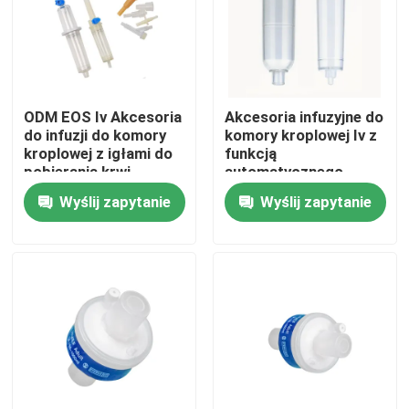
Wycieczka po fabryce
Kontrola jakości
ODM EOS Iv Akcesoria
Akcesoria infuzyjne do
do infuzji do komory
komory kroplowej Iv z
kroplowej z igłami do
funkcją
Skontaktuj się z nami
pobierania krwi
automatycznego
zatrzymania powietrza
Wyślij zapytanie
Wyślij zapytanie
Poprosić o wycenę
Medyczna guma silikonowa
Gumowy korek medyczny
Gumowy tłok strzykawki