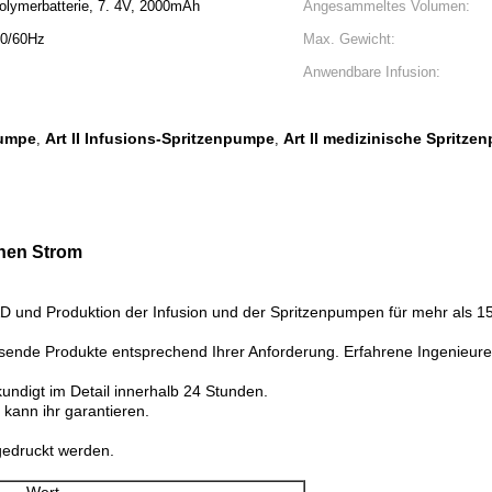
olymerbatterie, 7. 4V, 2000mAh
Angesammeltes Volumen:
50/60Hz
Max. Gewicht:
Anwendbare Infusion:
pumpe
Art II Infusions-Spritzenpumpe
Art II medizinische Spritz
,
,
chen Strom
&D und Produktion der Infusion und der Spritzenpumpen für mehr als 1
assende Produkte entsprechend Ihrer Anforderung. Erfahrene Ingenieure
kundigt im Detail innerhalb 24 Stunden.
 kann ihr garantieren.
edruckt werden.