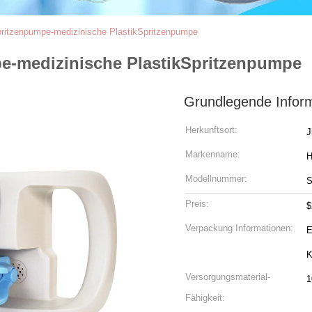
Spritzenpumpe-medizinische PlastikSpritzenpumpe
pe-medizinische PlastikSpritzenpumpe
Grundlegende Infor
Herkunftsort:
J
Markenname:
Modellnummer:
Preis:
$
Verpackung Informationen:
E
K
Versorgungsmaterial-
Fähigkeit: