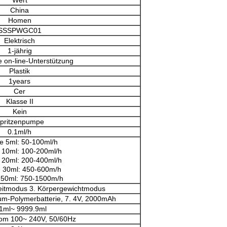
Wert
China
Homen
SSSPWGC01
Elektrisch
1-jährig
 on-line-Unterstützung
Plastik
1years
Cer
Klasse II
Kein
pritzenpumpe
0.1ml/h
ze 5ml: 50-100ml/h
e 10ml: 100-200ml/h
e 20ml: 200-400ml/h
e 30ml: 450-600m/h
e 50ml: 750-1500m/h
eitmodus 3. Körpergewichtmodus
ium-Polymerbatterie, 7. 4V, 2000mAh
1ml~ 9999.9ml
om 100~ 240V, 50/60Hz