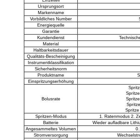
Einzelteil
Ursprungsort
Markenname
Vorbildliches Number
Energiequelle
Garantie
Kundendienst
Technische
Material
Haltbarkeitsdauer
Qualitäts-Bescheinigung
Instrumentklassifikation
Sicherheitsnorm
Produktname
S
Einspritzungserhöhung
Sprit
Spritz
Bolusrate
Spritz
Spritz
Spritz
Spritzen-Modus
1. Ratenmodus 2. Z
Batterie
Wieder aufladbare Lith
Angesammeltes Volumen
0.
Stromversorgung
Wechselstr