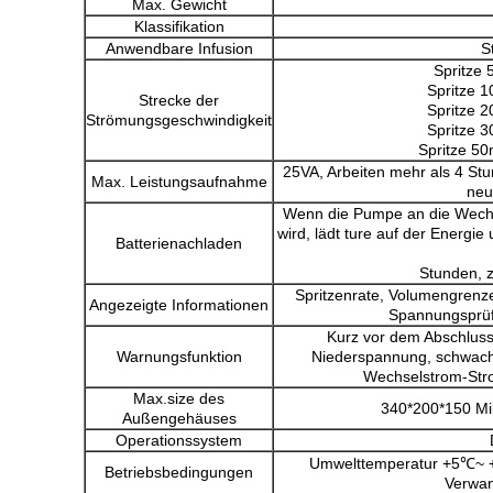
Max. Gewicht
Klassifikation
Anwendbare Infusion
S
Spritze 
Spritze 1
Strecke der
Spritze 2
Strömungsgeschwindigkeit
Spritze 3
Spritze 50
25VA, Arbeiten mehr als 4 St
Max. Leistungsaufnahme
neu
Wenn die Pumpe an die Wech
wird, lädt ture auf der Energi
Batterienachladen
Stunden, z
Spritzenrate, Volumengrenze
Angezeigte Informationen
Spannungsprüf
Kurz vor dem Abschluss 
Warnungsfunktion
Niederspannung, schwache
Wechselstrom-Str
Max.size des
340*200*150 Mil
Außengehäuses
Operationssystem
Umwelttemperatur +5℃~ 
Betriebsbedingungen
Verwan