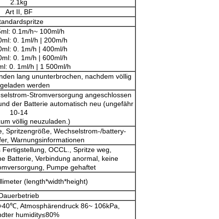
2.1kg
Art II, BF
tandardspritze
5ml: 0.1m/h~ 100ml/h
0ml: 0. 1ml/h | 200m/h
0ml: 0. 1m/h | 400ml/h
0ml: 0. 1m/h | 600ml/h
ml: 0. 1ml/h | 1 500ml/h
unden lang ununterbrochen, nachdem völlig
geladen werden
selstrom-Stromversorgung angeschlossen
e und der Batterie automatisch neu (ungefähr
10-14
um völlig neuzuladen.)
, Spritzengröße, Wechselstrom-/battery-
er, Warnungsinformationen
Fertigstellung, OCCL., Spritze weg,
 Batterie, Verbindung anormal, keine
omversorgung, Pumpe gehaftet
limeter (length*width*height)
Dauerbetrieb
+40℃, Atmosphärendruck 86~ 106kPa,
dter humidity≤80%