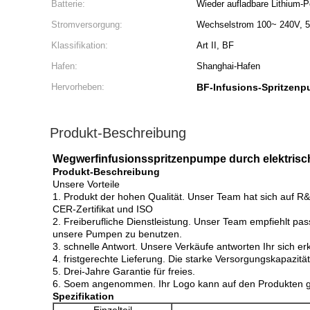
Batterie:
Wieder aufladbare Lithium-P
Stromversorgung:
Wechselstrom 100~ 240V, 
Klassifikation:
Art II, BF
Hafen:
Shanghai-Hafen
Hervorheben:
BF-Infusions-Spritzen
Produkt-Beschreibung
Wegwerfinfusionsspritzenpumpe durch elektris
Produkt-Beschreibung
Unsere Vorteile
1. Produkt der hohen Qualität. Unser Team hat sich auf R
CER-Zertifikat und ISO
2. Freiberufliche Dienstleistung. Unser Team empfiehlt p
unsere Pumpen zu benutzen.
3. schnelle Antwort. Unsere Verkäufe antworten Ihr sich er
4. fristgerechte Lieferung. Die starke Versorgungskapazität
5. Drei-Jahre Garantie für freies.
6. Soem angenommen. Ihr Logo kann auf den Produkten g
Spezifikation