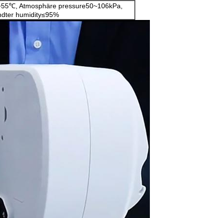
+55℃, Atmosphäre pressure50~106kPa,
dter humidity≤95%