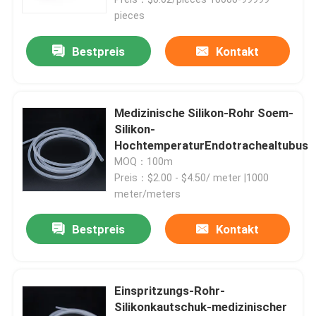
pieces
Bestpreis
Kontakt
Medizinische Silikon-Rohr Soem-
Silikon-
HochtemperaturEndotrachealtubus
MOQ：100m
Preis：$2.00 - $4.50/ meter |1000
meter/meters
Startseite
Bestpreis
Kontakt
Produkte
Einspritzungs-Rohr-
Silikonkautschuk-medizinischer
Über uns