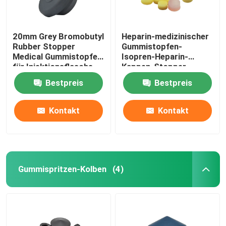
20mm Grey Bromobutyl
Heparin-medizinischer
Rubber Stopper
Gummistopfen-
Medical Gummistopfen
Isopren-Heparin-
für Injektionsflasche
Kappen-Stopper
Bestpreis
Bestpreis
Kontakt
Kontakt
Gummispritzen-Kolben
(4)