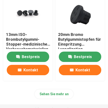
13mm ISO-
20mm Bromo
Brombutylgummi-
Butylgummistopfen für
Stopper-medizinischer
Einspritzung
Verbrauchsmaterialien
Lyopglization
Bromobutyl-Stopper
gefriertrocknete
Bestpreis
Bestpreis
Kontakt
Kontakt
Sehen Sie mehr an