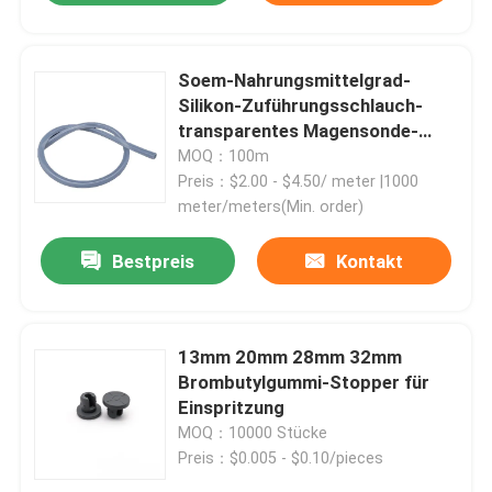
Soem-Nahrungsmittelgrad-
Silikon-Zuführungsschlauch-
transparentes Magensonde-
Silikon
MOQ：100m
Preis：$2.00 - $4.50/ meter |1000
meter/meters(Min. order)
Bestpreis
Kontakt
13mm 20mm 28mm 32mm
Brombutylgummi-Stopper für
Einspritzung
MOQ：10000 Stücke
Preis：$0.005 - $0.10/pieces