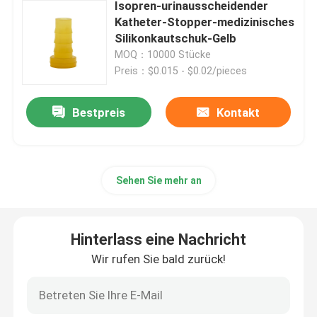
Isopren-urinausscheidender
Katheter-Stopper-medizinisches
Spritzen-Zusätze
Silikonkautschuk-Gelb
MOQ：10000 Stücke
Preis：$0.015 - $0.02/pieces
Blut-Sammlungs-Zusätze
Bestpreis
Kontakt
Butylgummistopfen
Prefilled Spritzen-Teile
Sehen Sie mehr an
Halogenierter Butylkautschuk
Hinterlass eine Nachricht
Wir rufen Sie bald zurück!
Medizinisches Silikon-Rohr
Entwässerungsleitung