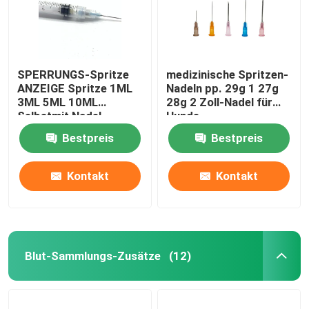
SPERRUNGS-Spritze
medizinische Spritzen-
ANZEIGE Spritze 1ML
Nadeln pp. 29g 1 27g
3ML 5ML 10ML
28g 2 Zoll-Nadel für
Selbstmit Nadel
Hunde
Bestpreis
Bestpreis
Kontakt
Kontakt
Blut-Sammlungs-Zusätze
(12)