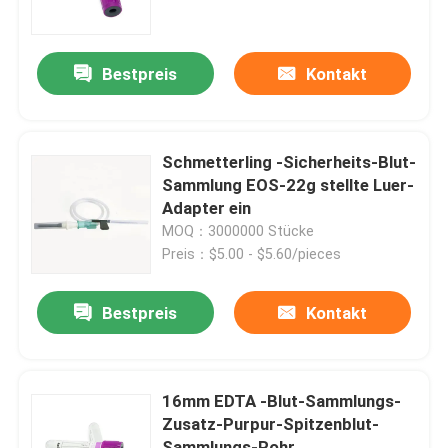
Fabrik Tour
Bestpreis
Kontakt
Qualitätskontrolle
Schmetterling -Sicherheits-Blut-
Kontakt
Sammlung EOS-22g stellte Luer-
Adapter ein
MOQ：3000000 Stücke
Referenzen
Preis：$5.00 - $5.60/pieces
Medizinischer Silikonkautschuk
Bestpreis
Kontakt
Medizinisches Gummistopfen
16mm EDTA -Blut-Sammlungs-
Zusatz-Purpur-Spitzenblut-
Gummispritzen-Kolben
Sammlungs-Rohr