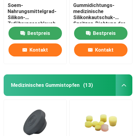
Soem-
Gummidichtungs-
Nahrungsmittelgrad-
medizinische
Silikon-
Silikonkautschuk-
Zuführungsschlauch-
Spritzen-Dichtung der
transparentes
Spritzen-5ml
Bestpreis
Bestpreis
Magensonde-Silikon
Kontakt
Kontakt
Medizinisches Gummistopfen
(13)