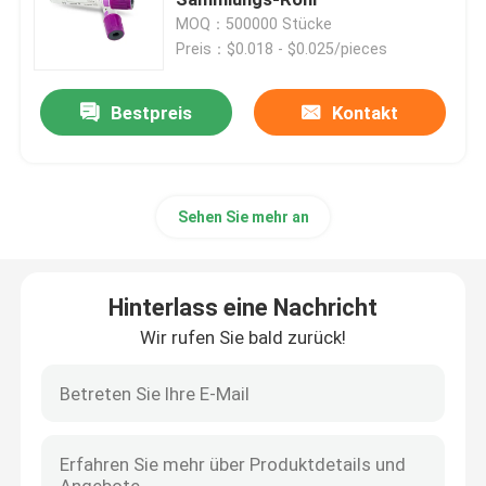
MOQ：500000 Stücke
Preis：$0.018 - $0.025/pieces
Spritzen-Zusätze
Bestpreis
Kontakt
Blut-Sammlungs-Zusätze
Butylgummistopfen
Sehen Sie mehr an
Prefilled Spritzen-Teile
Hinterlass eine Nachricht
Halogenierter Butylkautschuk
Wir rufen Sie bald zurück!
Medizinisches Silikon-Rohr
Entwässerungsleitung