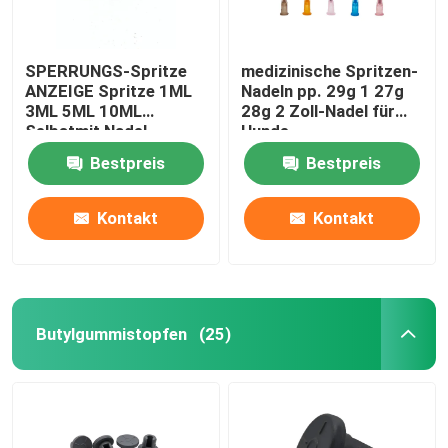
SPERRUNGS-Spritze
medizinische Spritzen-
ANZEIGE Spritze 1ML
Nadeln pp. 29g 1 27g
3ML 5ML 10ML
28g 2 Zoll-Nadel für
Selbstmit Nadel
Hunde
Bestpreis
Bestpreis
Kontakt
Kontakt
Butylgummistopfen
(25)