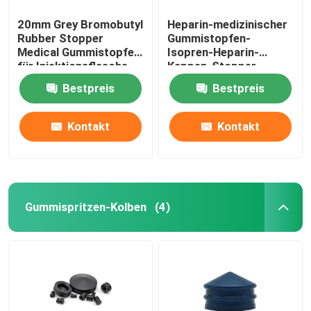
20mm Grey Bromobutyl
Heparin-medizinischer
Rubber Stopper
Gummistopfen-
Medical Gummistopfen
Isopren-Heparin-
für Injektionsflasche
Kappen-Stopper
Bestpreis
Bestpreis
Kontakt
Kontakt
Gummispritzen-Kolben
(4)