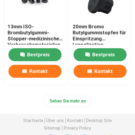
13mm ISO-
20mm Bromo
Brombutylgummi-
Butylgummistopfen für
Stopper-medizinischer
Einspritzung
Verbrauchsmaterialien
Lyopglization
Bromobutyl-Stopper
gefriertrocknete
Bestpreis
Bestpreis
Kontakt
Kontakt
Sehen Sie mehr an
Startseite
Über uns
Kontakt
Desktop Site
Sitemap
Privacy Policy