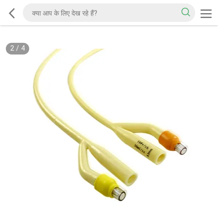
2
/
4