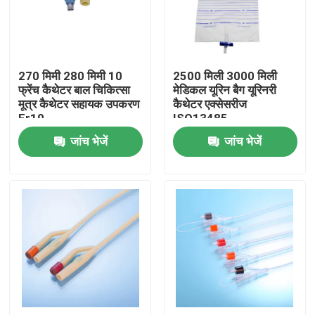
फैक्टरी यात्रा
270 मिमी 280 मिमी 10
2500 मिली 3000 मिली
गुणवत्ता नियंत्रण
फ्रेंच कैथेटर बाल चिकित्सा
मेडिकल यूरिन बैग यूरिनरी
मूत्र कैथेटर सहायक उपकरण
कैथेटर एक्सेसरीज
Fr10
ISO13485
हमसे संपर्क करें
जांच भेजें
जांच भेजें
एक बोली का अनुरोध
मेडिकल सिलिकॉन रबर
मेडिकल रबर स्टॉपर
रबर सिरिंज सवार