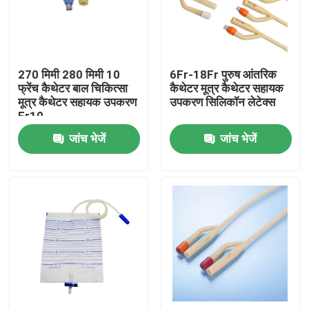
फैक्टरी यात्रा
270 मिमी 280 मिमी 10
6Fr-18Fr पुरुष आंतरिक
गुणवत्ता नियंत्रण
फ्रेंच कैथेटर बाल चिकित्सा
कैथेटर मूत्र कैथेटर सहायक
मूत्र कैथेटर सहायक उपकरण
उपकरण सिलिकॉन लेटेक्स
Fr10
हमसे संपर्क करें
जांच भेजें
जांच भेजें
एक बोली का अनुरोध
मेडिकल सिलिकॉन रबर
मेडिकल रबर स्टॉपर
रबर सिरिंज सवार