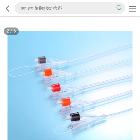
2
/
6