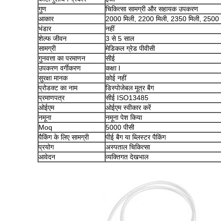
गुण
चिकित्सा सामग्री और सहायक उपकरण
आकार
2000 मिली, 2200 मिली, 2350 मिली, 2500 
भंडार
नहीं
शेल्फ जीवन
3 से 5 साल
सामग्री
मेडिकल ग्रेड पीवीसी
गुनवत्ता का परमाणन
सीई
उपकरण वर्गीकरण
कक्षा I
सुरक्षा मानक
कोई नहीं
प्रोडक्ट का नाम
डिस्पोजेबल मूत्र बैग
प्रमाणपत्र
सीई ISO13485
ओईएम
ओईएम स्वीकार करें
नमूना
नमूना पेश किया
Moq
5000 पीसी
पैकिंग के लिए सामग्री
पीई बैग या ब्लिस्टर पैकिंग
प्रयोग
अस्पताल चिकित्सा
आवेदन
व्यक्तिगत देखभाल