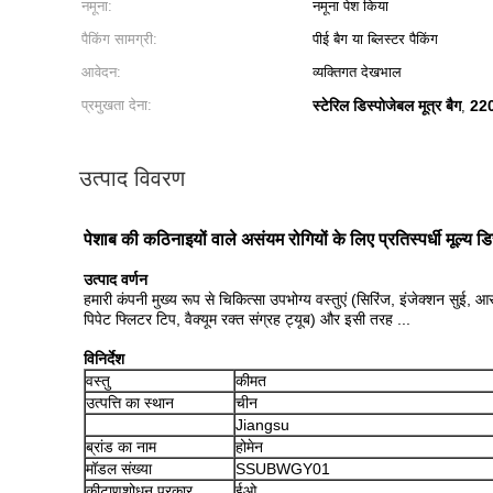
नमूना:
नमूना पेश किया
पैकिंग सामग्री:
पीई बैग या ब्लिस्टर पैकिंग
आवेदन:
व्यक्तिगत देखभाल
प्रमुखता देना:
स्टेरिल डिस्पोजेबल मूत्र बैग
220
,
उत्पाद विवरण
पेशाब की कठिनाइयों वाले असंयम रोगियों के लिए प्रतिस्पर्धी मूल्य ड
उत्पाद वर्णन
हमारी कंपनी मुख्य रूप से चिकित्सा उपभोग्य वस्तुएं (सिरिंज, इंजेक्शन सुई,
पिपेट फ्लिटर टिप, वैक्यूम रक्त संग्रह ट्यूब) और इसी तरह ...
विनिर्देश
वस्तु
कीमत
उत्पत्ति का स्थान
चीन
Jiangsu
ब्रांड का नाम
होमेन
मॉडल संख्या
SSUBWGY01
कीटाणुशोधन प्रकार
ईओ