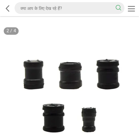
2
/
4