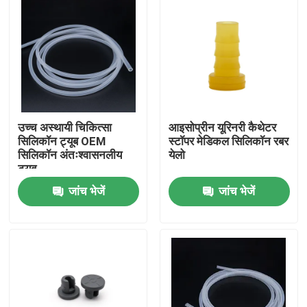
उच्च अस्थायी चिकित्सा
आइसोप्रीन यूरिनरी कैथेटर
सिलिकॉन ट्यूब OEM
स्टॉपर मेडिकल सिलिकॉन रबर
सिलिकॉन अंतःश्वासनलीय
येलो
ट्यूब
जांच भेजें
जांच भेजें
होम
उत्पाद
हमारे बारे में