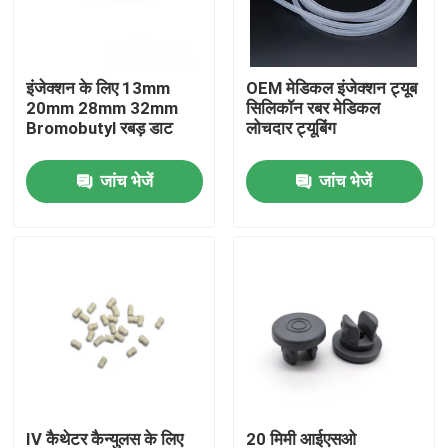
फैक्टरी यात्रा
इंजेक्शन के लिए 13mm
OEM मेडिकल इंजेक्शन ट्यूब
20mm 28mm 32mm
सिलिकॉन रबर मेडिकल
गुणवत्ता नियंत्रण
Bromobutyl रबड़ डाट
लोचदार ट्यूबिंग
जांच भेजें
जांच भेजें
हमसे संपर्क करें
एक बोली का अनुरोध
मेडिकल सिलिकॉन रबर
मेडिकल रबर स्टॉपर
रबर सिरिंज सवार
IV कैथेटर कैन्युलस के लिए
20 मिमी आईएसओ