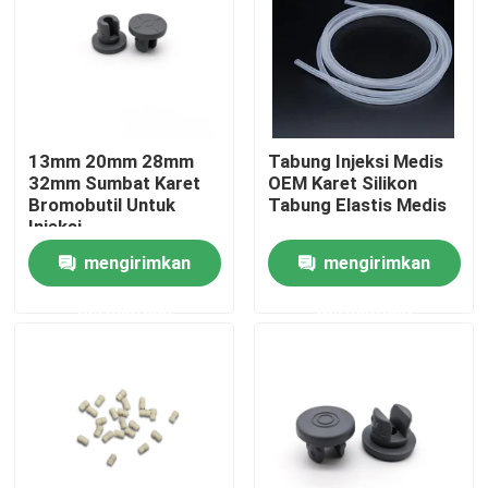
Wisata pabrik
Kontrol kualitas
13mm 20mm 28mm
Tabung Injeksi Medis
32mm Sumbat Karet
OEM Karet Silikon
Hubungi kami
Bromobutil Untuk
Tabung Elastis Medis
Injeksi
mengirimkan
mengirimkan
Quote request suatu
permintaan
permintaan
Karet Silikon Medis
Sumbat Karet Medis
Plunger Jarum Suntik Karet