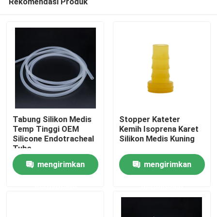
Rekomendasi Produk
Tabung Silikon Medis
Stopper Kateter
Temp Tinggi OEM
Kemih Isoprena Karet
Silicone Endotracheal
Silikon Medis Kuning
Tube
Rumah
mengirimkan
mengirimkan
Produk
permintaan
permintaan
Tentang kita