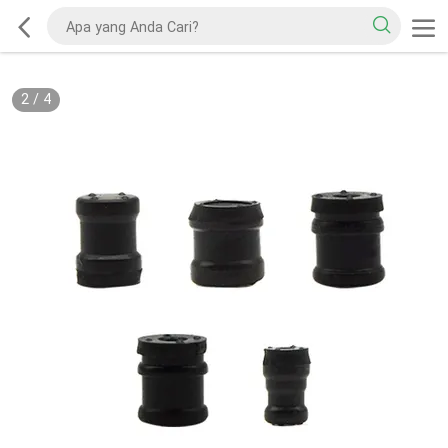
2
/
4