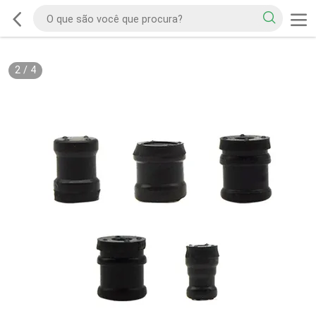
2
/
4