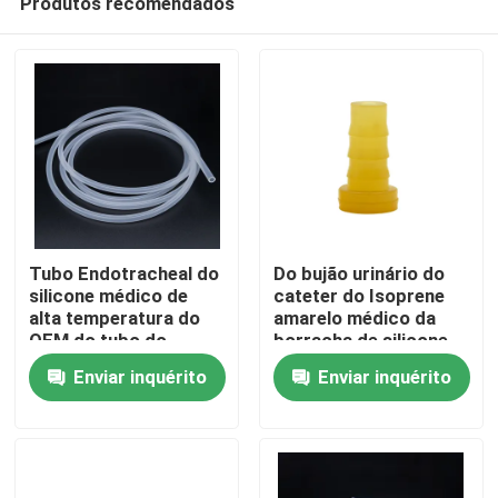
Produtos recomendados
Tubo Endotracheal do
Do bujão urinário do
silicone médico de
cateter do Isoprene
alta temperatura do
amarelo médico da
OEM do tubo do
borracha de silicone
Casa
silicone
Enviar inquérito
Enviar inquérito
Produtos
Quem Somos