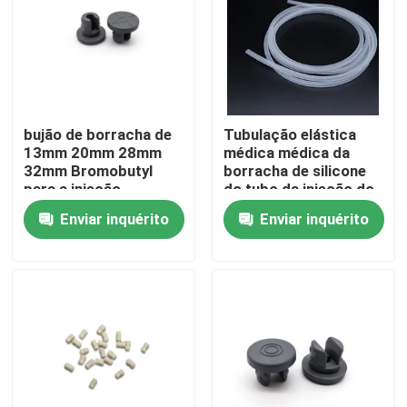
Fábrica
Controle de Qualidade
bujão de borracha de
Tubulação elástica
13mm 20mm 28mm
médica médica da
Fale Conosco
32mm Bromobutyl
borracha de silicone
para a injeção
do tubo da injeção do
OEM
Enviar inquérito
Enviar inquérito
Pedir um orçamento
Borracha de silicone médica
Bujão de borracha médico
Atuador de borracha da seringa