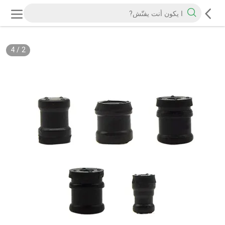
4
/
2