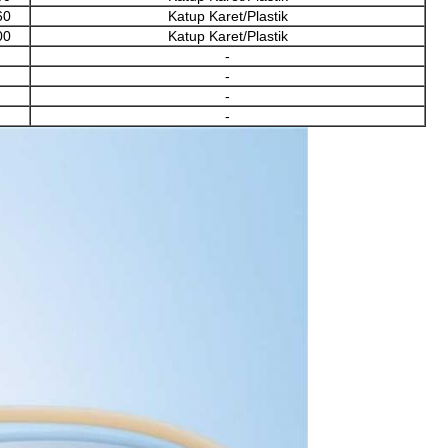
60
Katup Karet/Plastik
00
Katup Karet/Plastik
-
-
-
-