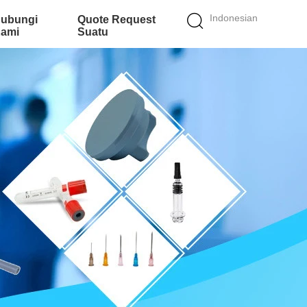
Indonesian
ubungi
Quote Request
ami
Suatu