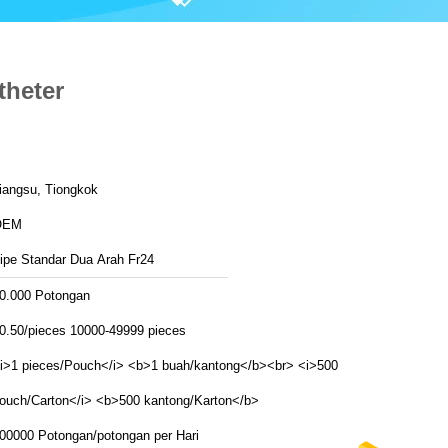
theter
iangsu, Tiongkok
OEM
ipe Standar Dua Arah Fr24
0.000 Potongan
0.50/pieces 10000-49999 pieces
i>1 pieces/Pouch</i> <b>1 buah/kantong</b><br> <i>500
ouch/Carton</i> <b>500 kantong/Karton</b>
00000 Potongan/potongan per Hari