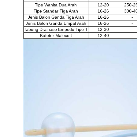
Tipe Wanita Dua Arah
12-20
250-2
Tipe Standar Tiga Arah
16-26
390-4
Jenis Balon Ganda Tiga Arah
16-26
-
Jenis Balon Ganda Empat Arah
16-26
-
Tabung Drainase Empedu Tipe T
12-30
-
Kateter Malecott
12-40
-