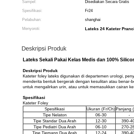
Sampel:
Disediakan Secara Gratis
Spesifikasi:
Fr24
Pelabuhan:
shanghai
Menyoroti:
Lateks 24 Kateter Pranc
Deskripsi Produk
Lateks Sekali Pakai Kelas Medis dan 100% Silic
Deskripsi Produk
Kateter foley lateks digunakan di departemen urologi, pen
menderita bentuk bergerak dengan kesulitan atau benar-ben
untuk mengalirkan urin, atau untuk memasukkan cairan k
Spesifikasi
Kateter Foley
Spesifikasi
Ukuran (Fr/Ch)
Panjang 
Tipe Nelaton
06-30
-
Tipe Standar Dua Arah
12-30
390-4
Tipe Pediatri Dua Arah
06-10
270-2
Tipe Tiemann Dua Arah
12-24
390-4