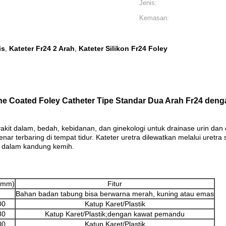
Jenis:
Kemasan:
is
Kateter Fr24 2 Arah
Kateter Silikon Fr24 Foley
,
,
one Coated Foley Catheter Tipe Standar Dua Arah Fr24 den
yakit dalam, bedah, kebidanan, dan ginekologi untuk drainase urin dan
ar terbaring di tempat tidur. Kateter uretra dilewatkan melalui uretr
e dalam kandung kemih.
(mm)
Fitur
Bahan badan tabung bisa berwarna merah, kuning atau emas
00
Katup Karet/Plastik
80
Katup Karet/Plastik;dengan kawat pemandu
00
Katup Karet/Plastik