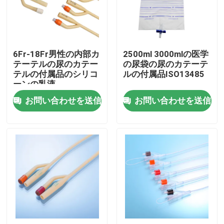
会社案内
6Fr-18Fr男性の内部カ
2500ml 3000mlの医学
品質管理
テーテルの尿のカテー
の尿袋の尿のカテーテ
テルの付属品のシリコ
ルの付属品ISO13485
ーンの乳液
お問い合わせ
お問い合わせを送信
お問い合わせを送信
見積依頼
医学のシリコーン ゴム
医学のゴム製 ストッパー
ゴム製 スポイトのプランジャー