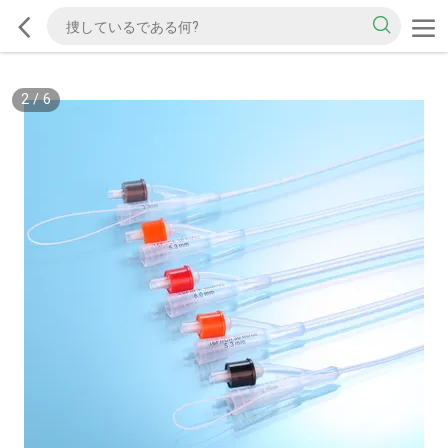
2
/
6