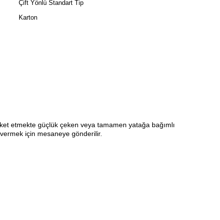
Çift Yönlü Standart Tip
Karton
a hareket etmekte güçlük çeken veya tamamen yatağa bağımlı
ı vermek için mesaneye gönderilir.