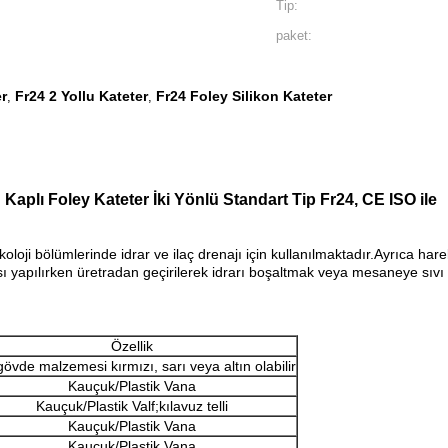
Tip:
paket:
r
Fr24 2 Yollu Kateter
Fr24 Foley Silikon Kateter
,
,
 Kaplı Foley Kateter İki Yönlü Standart Tip Fr24, CE ISO ile
inekoloji bölümlerinde idrar ve ilaç drenajı için kullanılmaktadır.Ayrıc
dası yapılırken üretradan geçirilerek idrarı boşaltmak veya mesaneye sıv
Özellik
övde malzemesi kırmızı, sarı veya altın olabilir
Kauçuk/Plastik Vana
Kauçuk/Plastik Valf;kılavuz telli
Kauçuk/Plastik Vana
Kauçuk/Plastik Vana