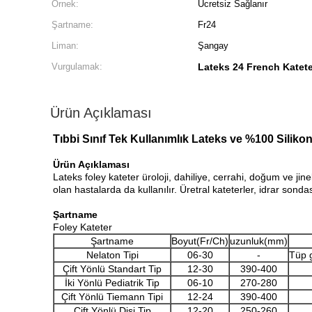
Örnek:
Ücretsiz Sağlanır
Şartname:
Fr24
Liman:
Şangay
Vurgulamak:
Lateks 24 French Katete
Ürün Açıklaması
Tıbbi Sınıf Tek Kullanımlık Lateks ve %100 Silikon
Ürün Açıklaması
Lateks foley kateter üroloji, dahiliye, cerrahi, doğum ve j
olan hastalarda da kullanılır. Üretral kateterler, idrar son
Şartname
Foley Kateter
Şartname
Boyut(Fr/Ch)
uzunluk(mm)
Nelaton Tipi
06-30
-
Tüp g
Çift Yönlü Standart Tip
12-30
390-400
İki Yönlü Pediatrik Tip
06-10
270-280
Çift Yönlü Tiemann Tipi
12-24
390-400
Çift Yönlü Dişi Tip
12-20
250-260