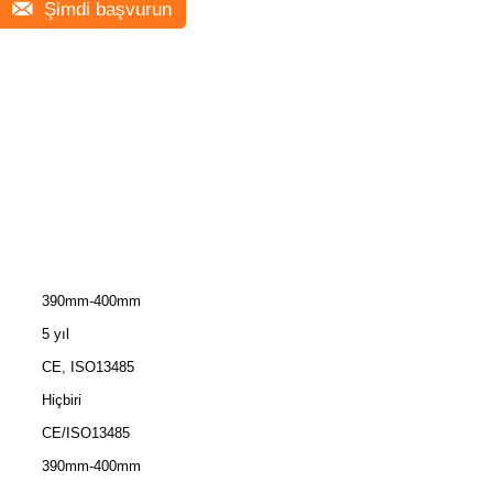
Şimdi başvurun
390mm-400mm
5 yıl
CE, ISO13485
Hiçbiri
CE/ISO13485
390mm-400mm