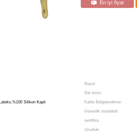
En iyi fiyat
Boyut:
Raf ömrü:
Lateks,%100 Silikon Kaplı
Kalite Belgelendirme:
Güvenlik standardı:
sertifika:
Uzunluk: