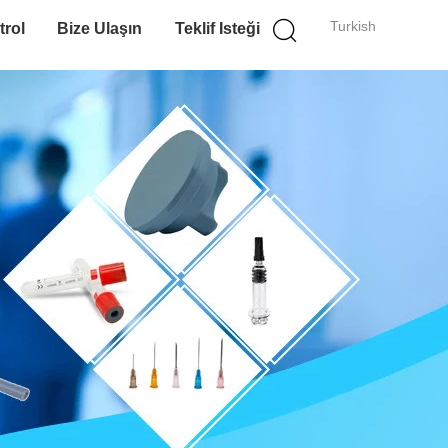
Turkish
trol
Bize Ulaşın
Teklif Isteği