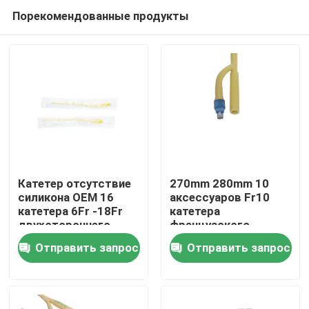
Порекомендованные продукты
Катетер отсутствие
270mm 280mm 10
силикона OEM 16
аксессуаров Fr10
катетера 6Fr -18Fr
катетера
Главная страница
двухстороннего
французского
Foley
катетера
Отправить запрос
Отправить запрос
педиатрических
Продукция
мочевыделительных
О Компании