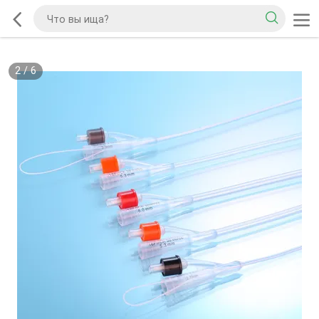
2
/
6