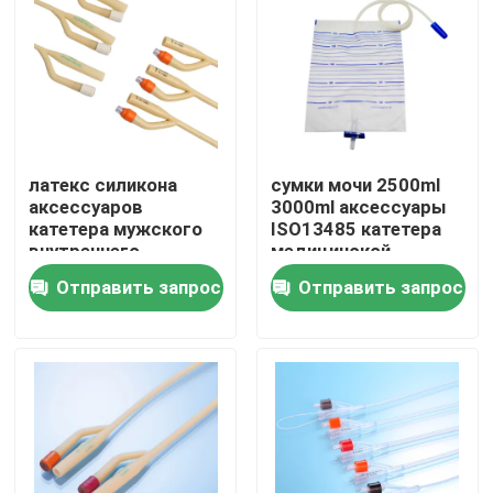
Наша фабрика
контроль качества
латекс силикона
сумки мочи 2500ml
контактные данные
аксессуаров
3000ml аксессуары
катетера мужского
ISO13485 катетера
внутреннего
медицинской
Отправить запрос
катетера 6Fr-18Fr
мочевыделительные
Отправить запрос
Отправить запрос
мочевыделительный
Медицинская силиконовая резина
Медицинский резиновый затвор
Резиновый плунжер шприца