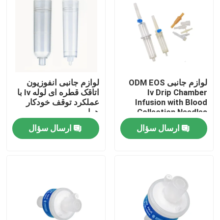
کارخانه تور
کنترل کیفیت
لوازم جانبی ODM EOS
لوازم جانبی انفوزیون
تماس با ما
Iv Drip Chamber
اتاقک قطره ای لوله Iv با
Infusion with Blood
عملکرد توقف خودکار
Collection Needles
هوا
درخواست نقل قول
ارسال سؤال
ارسال سؤال
لاستیک سیلیکونی پزشکی
درپوش لاستیکی پزشکی
پیستون سرنگ لاستیکی