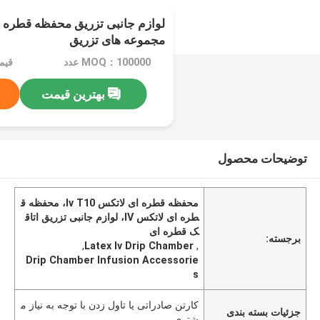
مجموعه های تزریق
MOQ：100000 عدد
بهترین قیمت
توضیحات محصول
محفظه قطره ای لاتکس Iv T10، محفظه ق
طره ای لاتکس IV، لوازم جانبی تزریق اتاق
ک قطره ای
برجسته:
,
Latex Iv Drip Chamber
,
Drip Chamber Infusion Accessorie
s
کارتن صادراتی یا تاول زدن با توجه به نیاز م
جزئیات بسته بندی
شتری