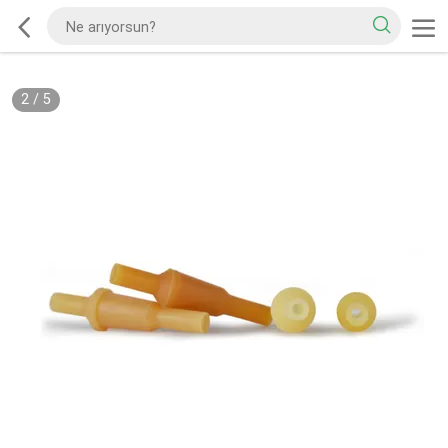
2
/
5