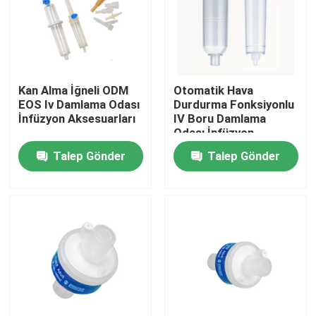
Fabrika turu
Kalite kontrol
Kan Alma İğneli ODM
Otomatik Hava
EOS Iv Damlama Odası
Durdurma Fonksiyonlu
İnfüzyon Aksesuarları
IV Boru Damlama
Bize ulaşın
Odası İnfüzyon
Aksesuarları
Talep Gönder
Talep Gönder
Teklif isteği
Tıbbi Silikon Kauçuk
Tıbbi Kauçuk Tıpa
Kauçuk Şırınga Pistonu