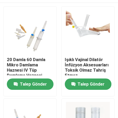
20 Damla 60 Damla
Işıklı Vajinal Dilatör
Mikro Damlama
İnfüzyon Aksesuarları
Haznesi IV Tüp
Toksik Olmaz Tahriş
Damlama Haznesi
Etmez
Ana sayfa
Talep Gönder
Talep Gönder
Ürünler
Hakkımızda