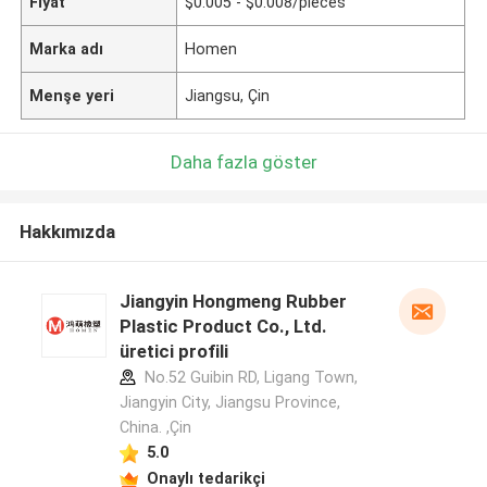
Fiyat
$0.005 - $0.008/pieces
Marka adı
Homen
Menşe yeri
Jiangsu, Çin
Daha fazla göster
Hakkımızda
Jiangyin Hongmeng Rubber
Plastic Product Co., Ltd.
üretici profili
No.52 Guibin RD, Ligang Town,
Jiangyin City, Jiangsu Province,
China. ,Çin
5.0
Onaylı tedarikçi