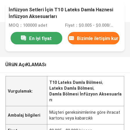
İnfüzyon Setleri İçin T10 Lateks Damla Haznesi
İnfüzyon Aksesuarları
MOQ：100000 adet
Fiyat：$0.005 - $0.008/pieces
En iyi fiyat
Bizimle iletişim kur
ÜRüN AçıKLAMASı
T10 Lateks Damla Bölmesi
,
Lateks Damla Bölmesi
,
Vurgulamak:
Damla Bölmesi İnfüzyon Aksesuarla
rı
Müşteri gereksinimlerine göre ihracat
Ambalaj bilgileri
kartonu veya kabarcıklı