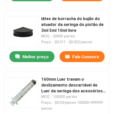
látex de borracha do bujão do
atuador da seringa do pistão de
3ml 5ml 10ml livre
MOQ：50000 partes
Preço：$0.011 - $0.022/pieces
Melhor preço
Fale Conosco
160mm Luer travam o
deslizamento descartável de
Luer da seringa dos acessórios
100ml da seringa 50ml
MOQ：100000 partes
Preço：$0.04/pieces 100000-999999
pieces