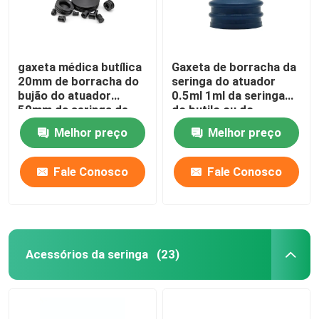
gaxeta médica butílica
Gaxeta de borracha da
20mm de borracha do
seringa do atuador
bujão do atuador
0.5ml 1ml da seringa
50mm da seringa de
do butilo ou do
2.5mm 10mm
Isoprene
Melhor preço
Melhor preço
Fale Conosco
Fale Conosco
Acessórios da seringa
(23)