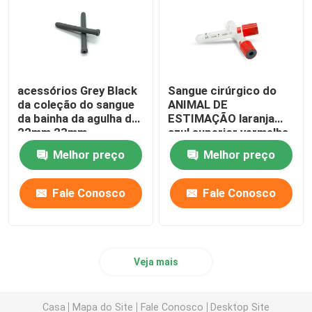
acessórios Grey Black
Sangue cirúrgico do
da coleção do sangue
ANIMAL DE
da bainha da agulha de
ESTIMAÇÃO laranja
22mm 23mm
azul superior vermelha
de 10 tubos do sangue
Melhor preço
Melhor preço
do Ml
Fale Conosco
Fale Conosco
Veja mais
Casa
Mapa do Site
Fale Conosco
Desktop Site