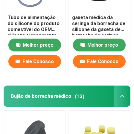
Tubo de alimentação
gaxeta médica da
do silicone do produto
seringa da borracha de
comestível do OEM
silicone da gaxeta de
silicone transparente
borracha da seringa
do tubo de estômago
5ml
Melhor preço
Melhor preço
Fale Conosco
Fale Conosco
Bujão de borracha médico
(13)