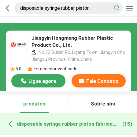
Jiangyin Hongmeng Rubber Plastic
Product Co., Ltd.
No.52 Guibin RD, Ligang Town, Jiangyin City,
Jiangsu Province, China.,China
5.0
Fornecedor verificado
Ligue agora
Fale Conosco
produtos
Sobre nós
disposable syringe rubber piston fabricação online
(15)