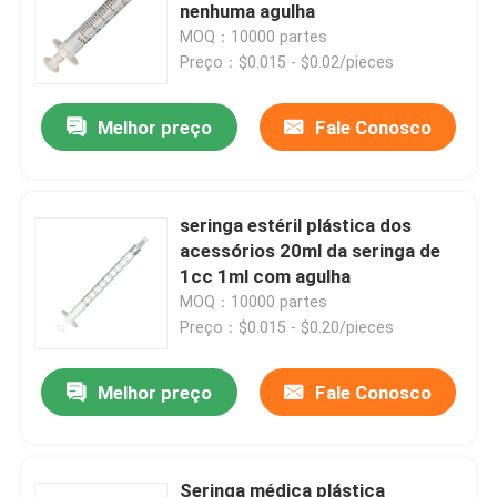
nenhuma agulha
MOQ：10000 partes
Fábrica
Preço：$0.015 - $0.02/pieces
Melhor preço
Fale Conosco
Controle de Qualidade
Fale Conosco
seringa estéril plástica dos
acessórios 20ml da seringa de
Pedir um orçamento
1cc 1ml com agulha
MOQ：10000 partes
Preço：$0.015 - $0.20/pieces
Borracha de silicone médica
Melhor preço
Fale Conosco
Bujão de borracha médico
Atuador de borracha da seringa
Seringa médica plástica