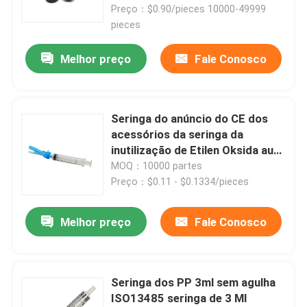
Preço：$0.90/pieces 10000-49999
pieces
Melhor preço
Fale Conosco
Seringa do anúncio do CE dos
acessórios da seringa da
inutilização de Etilen Oksida auto
0,5 Ml
MOQ：10000 partes
Preço：$0.11 - $0.1334/pieces
Casa
Melhor preço
Fale Conosco
Produtos
Seringa dos PP 3ml sem agulha
ISO13485 seringa de 3 Ml
Quem Somos