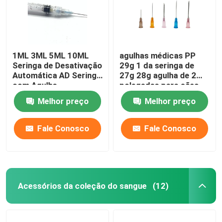
1ML 3ML 5ML 10ML
agulhas médicas PP
Seringa de Desativação
29g 1 da seringa de
Automática AD Seringa
27g 28g agulha de 2
com Agulha
polegadas para cães
Melhor preço
Melhor preço
Fale Conosco
Fale Conosco
Acessórios da coleção do sangue
(12)