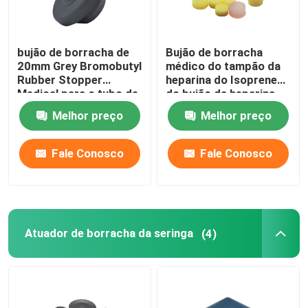
bujão de borracha de
Bujão de borracha
20mm Grey Bromobutyl
médico do tampão da
Rubber Stopper
heparina do Isoprene
Medical para o tubo de
do bujão da heparina
ensaio da injeção
Melhor preço
Melhor preço
Fale Conosco
Fale Conosco
Atuador de borracha da seringa
(4)