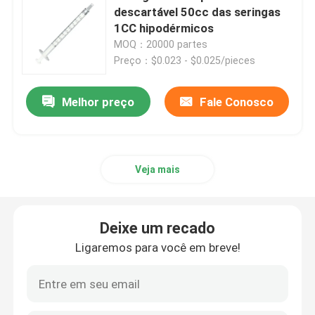
descartável 50cc das seringas
1CC hipodérmicos
Acessórios da seringa
MOQ：20000 partes
Preço：$0.023 - $0.025/pieces
Acessórios da coleção do sangue
Melhor preço
Fale Conosco
Bujão de borracha butílico
Peças preenchidas da seringa
Veja mais
Borracha butílica Halogenated
Deixe um recado
Ligaremos para você em breve!
Tubo médico do silicone
Tubo de drenagem