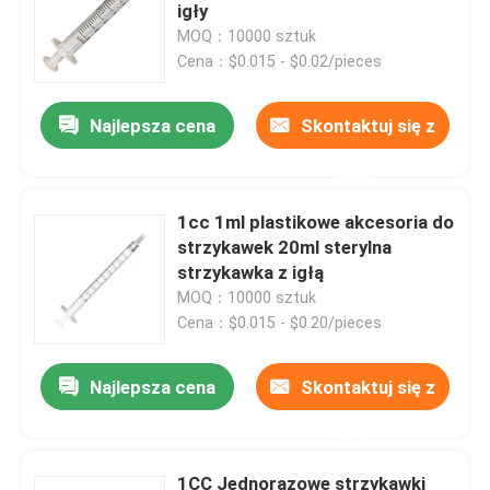
igły
MOQ：10000 sztuk
Wycieczka po fabryce
Cena：$0.015 - $0.02/pieces
Najlepsza cena
Skontaktuj się z
Kontrola jakości
nami
Skontaktuj się z nami
1cc 1ml plastikowe akcesoria do
strzykawek 20ml sterylna
Poprosić o wycenę
strzykawka z igłą
MOQ：10000 sztuk
Cena：$0.015 - $0.20/pieces
Medyczna guma silikonowa
Najlepsza cena
Skontaktuj się z
Gumowy korek medyczny
nami
Gumowy tłok strzykawki
1CC Jednorazowe strzykawki