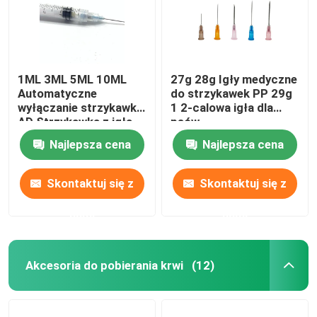
1ML 3ML 5ML 10ML
27g 28g Igły medyczne
Automatyczne
do strzykawek PP 29g
wyłączanie strzykawki
1 2-calowa igła dla
AD Strzykawka z igłą
psów
Najlepsza cena
Najlepsza cena
Skontaktuj się z
Skontaktuj się z
nami
nami
Akcesoria do pobierania krwi
(12)