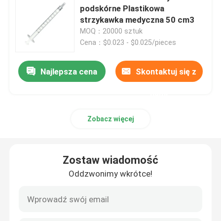
podskórne Plastikowa
strzykawka medyczna 50 cm3
Akcesoria do strzykawek
MOQ：20000 sztuk
Cena：$0.023 - $0.025/pieces
Akcesoria do pobierania krwi
Najlepsza cena
Skontaktuj się z
Korek z gumy butylowej
nami
Wstępnie napełnione części strzykawki
Zobacz więcej
Halogenowana guma butylowa
Zostaw wiadomość
Oddzwonimy wkrótce!
Rurka silikonowa medyczna
Rurka drenażowa