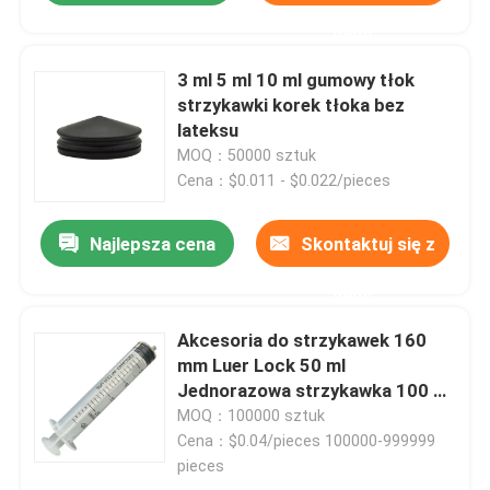
nami
3 ml 5 ml 10 ml gumowy tłok
strzykawki korek tłoka bez
lateksu
MOQ：50000 sztuk
Cena：$0.011 - $0.022/pieces
Najlepsza cena
Skontaktuj się z
nami
Akcesoria do strzykawek 160
mm Luer Lock 50 ml
Jednorazowa strzykawka 100 ml
Luer Slip
MOQ：100000 sztuk
Cena：$0.04/pieces 100000-999999
pieces