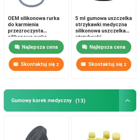
OEM silikonowa rurka
5 ml gumowa uszczelka
do karmienia
strzykawki medyczna
przezroczysta
silikonowa uszczelka
silikonowa rurka
strzykawki
żołądkowa
Najlepsza cena
Najlepsza cena
Skontaktuj się z
Skontaktuj się z
nami
nami
Gumowy korek medyczny
(13)