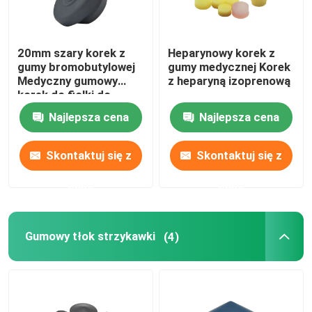
20mm szary korek z
Heparynowy korek z
gumy bromobutylowej
gumy medycznej Korek
Medyczny gumowy
z heparyną izoprenową
korek do fiolki do
wstrzykiwań
Najlepsza cena
Najlepsza cena
Skontaktuj się z
Skontaktuj się z
nami
nami
Gumowy tłok strzykawki
(4)