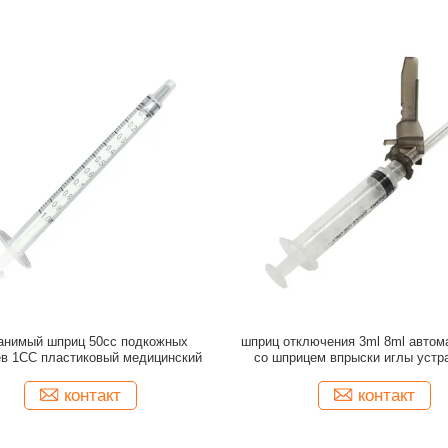
анимый шприц 50cc подкожных
шприц отключения 3ml 8ml автом
в 1CC пластиковый медицинский
со шприцем впрыски иглы уст
контакт
контакт