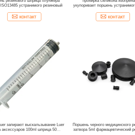
нь резинового шприца плунжера
пробирка силикона изопрена
 ISO13485 устранимого резиновый
укупоривает поршень устранимо
резиновый
контакт
контакт
uer запирают выскальзывание Luer
Поршень черного медицинского р
 аксессуаров 100ml шприца 50ml
затвора 5ml фармацевтический 
устранимое