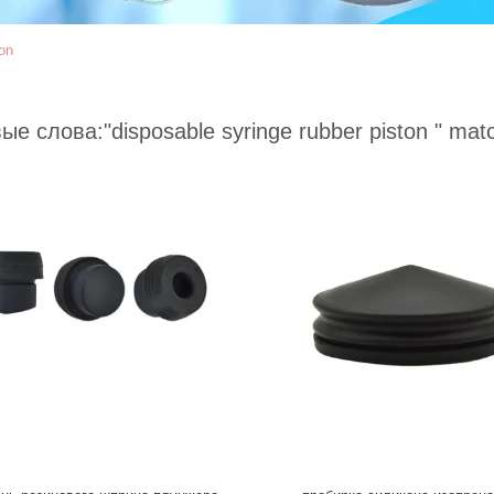
ton
ые слова:
"disposable syringe rubber piston "
matc