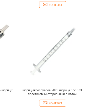
контакт
5 шприц 3
шприц аксессуаров 20ml шприца 1cc 1ml
пластиковый стерильный с иглой
контакт