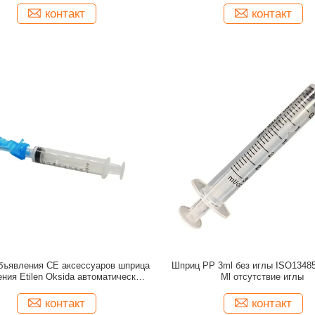
контакт
контакт
бъявления CE аксессуаров шприца
Шприц PP 3ml без иглы ISO1348
ния Etilen Oksida автоматический
Ml отсутствие иглы
0,5 Ml
контакт
контакт