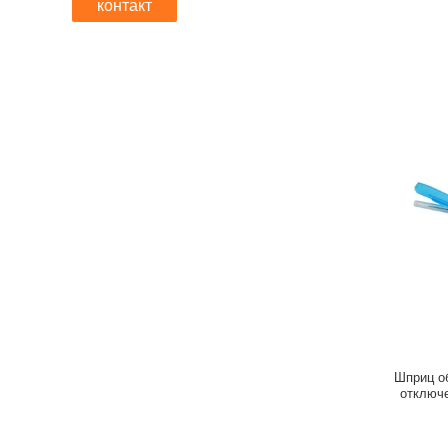
контакт
Шприц о
отключе