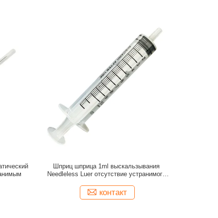
атический
Шприц шприца 1ml выскальзывания
ранимым
Needleless Luer отсутствие устранимого
иглы медицинского
контакт