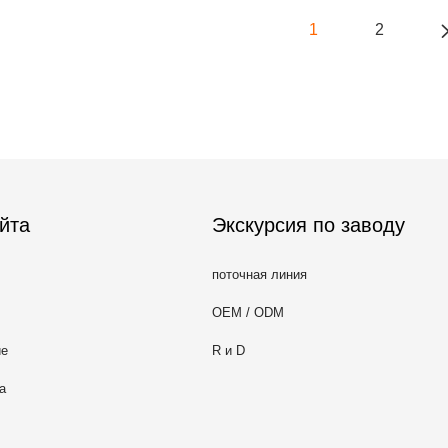
1
2
йта
Экскурсия по заводу
поточная линия
OEM / ODM
ие
R и D
а