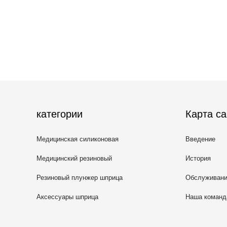
категории
Карта са
Медицинская силиконовая
Введение
резина
Медицинский резиновый
История
затвор
Резиновый плунжер шприца
Обслуживан
Аксессуары шприца
Наша команд