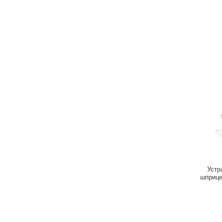
Устр
шприце