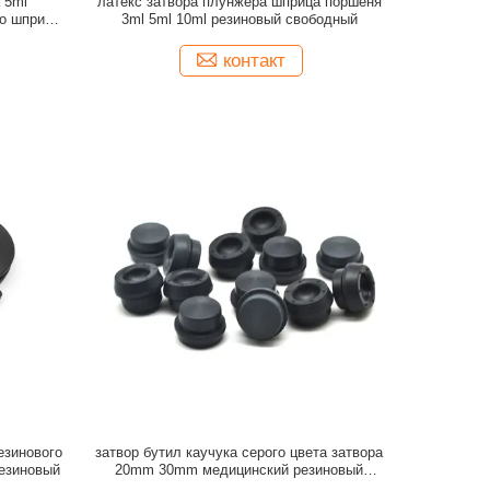
 5ml
латекс затвора плунжера шприца поршеня
го шприца
3ml 5ml 10ml резиновый свободный
контакт
езинового
затвор бутил каучука серого цвета затвора
резиновый
20mm 30mm медицинский резиновый
фармацевтический