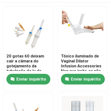
20 gotas 60 deixam
Tóxico iluminado de
cair a câmara do
Vaginal Dilator
gotejamento da
Infusion Accessories
tubulação do Iv da
Non que irrita-se não
câmara de Microdrip
Casa
Enviar inquérito
Enviar inquérito
Produtos
Quem Somos