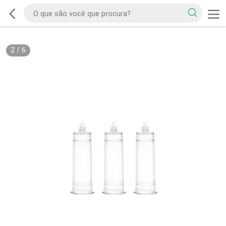
2
/
6