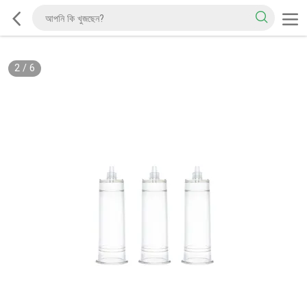
2
/
6