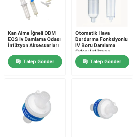
Fabrika turu
Kan Alma İğneli ODM
Otomatik Hava
Kalite kontrol
EOS Iv Damlama Odası
Durdurma Fonksiyonlu
İnfüzyon Aksesuarları
IV Boru Damlama
Odası İnfüzyon
Bize ulaşın
Aksesuarları
Talep Gönder
Talep Gönder
Teklif isteği
Tıbbi Silikon Kauçuk
Tıbbi Kauçuk Tıpa
Kauçuk Şırınga Pistonu