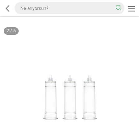
2
/
6