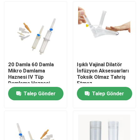
20 Damla 60 Damla
Işıklı Vajinal Dilatör
Mikro Damlama
İnfüzyon Aksesuarları
Haznesi IV Tüp
Toksik Olmaz Tahriş
Damlama Haznesi
Etmez
Talep Gönder
Talep Gönder
Ana sayfa
Ürünler
Hakkımızda