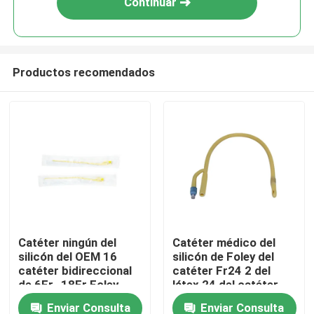
Continuar
Productos recomendados
Inicio
Catéter ningún del
Catéter médico del
silicón del OEM 16
silicón de Foley del
Productos
catéter bidireccional
catéter Fr24 2 del
de 6Fr -18Fr Foley
látex 24 del catéter
francés de la manera
Enviar Consulta
Enviar Consulta
Sobre nosotros