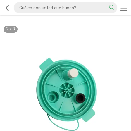
2
/
3