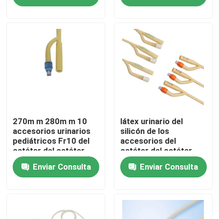
Visita a la fábrica
Control de Calidad
Contacto
Solicitar una cotización
270m m 280m m 10
látex urinario del
accesorios urinarios
silicón de los
pediátricos Fr10 del
accesorios del
catéter del catéter
catéter del catéter
Goma de silicona médica
francés
interno masculino 6Fr-
Enviar Consulta
Enviar Consulta
18Fr
Tapón de goma médico
Émbolo de goma de la jeringuilla