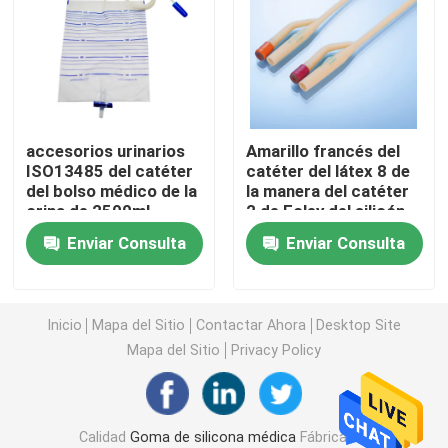
Accesorios de la jeringuilla
Accesorios de la colección de la sangre
accesorios urinarios
Amarillo francés del
ISO13485 del catéter
catéter del látex 8 de
Tapón de la goma butílica
del bolso médico de la
la manera del catéter
orina de 2500ml
2 de Foley del silicón
3000ml
Fr08
Piezas prellenadas de la jeringuilla
Enviar Consulta
Enviar Consulta
Goma butílica halogenada
Inicio
Mapa del Sitio
Contactar Ahora
Desktop Site
Mapa del Sitio
Privacy Policy
Tubo médico del silicón
Tubo de drenaje
Calidad
Goma de silicona médica
Fábrica De