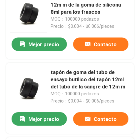
12m m de la goma de silicona
8ml para los frascos
Visita a la fábrica
MOQ：100000 pedazos
Precio：$0.004 - $0.006/pieces
Control de Calidad
Mejor precio
Contacto
Contacto
tapón de goma del tubo de
Solicitar una cotización
ensayo butílico del tapón 12ml
del tubo de la sangre de 12m m
MOQ：100000 pedazos
Goma de silicona médica
Precio：$0.004 - $0.006/pieces
Tapón de goma médico
Mejor precio
Contacto
Émbolo de goma de la jeringuilla