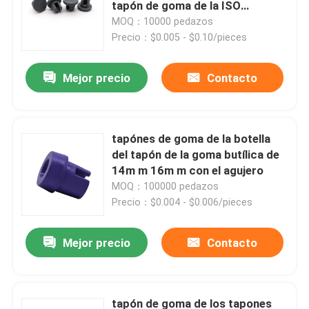
tapón de goma de la ISO
Bromobutyl de 13m m
MOQ：10000 pedazos
Precio：$0.005 - $0.10/pieces
Mejor precio
Contacto
tapónes de goma de la botella
del tapón de la goma butílica de
14m m 16m m con el agujero
MOQ：100000 pedazos
Precio：$0.004 - $0.006/pieces
Inicio
Mejor precio
Contacto
Productos
tapón de goma de los tapones
Sobre nosotros