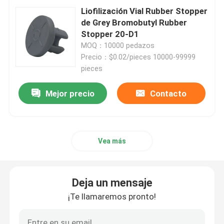
Liofilización Vial Rubber Stopper
de Grey Bromobutyl Rubber
Accesorios de la jeringuilla
Stopper 20-D1
MOQ：10000 pedazos
Precio：$0.02/pieces 10000-99999
Accesorios de la colección de la sangre
pieces
Tapón de la goma butílica
Mejor precio
Contacto
Piezas prellenadas de la jeringuilla
Vea más
Goma butílica halogenada
Deja un mensaje
Tubo médico del silicón
¡Te llamaremos pronto!
Tubo de drenaje