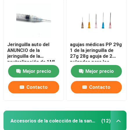
Jeringuilla auto del
agujas médicas PP 29g
ANUNCIO de la
1 de la jeringuilla de
jeringuilla de la
27g 28g aguja de 2
neutralización de 1ML
pulgadas para los
3ML 5ML 10ML con la
perros
Mejor precio
Mejor precio
aguja
Contacto
Contacto
Accesorios de la colección de la sangre
(12)