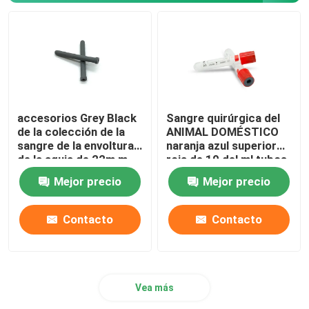
accesorios Grey Black
Sangre quirúrgica del
de la colección de la
ANIMAL DOMÉSTICO
sangre de la envoltura
naranja azul superior
de la aguja de 22m m
roja de 10 del ml tubos
23m m
de la sangre
Mejor precio
Mejor precio
Contacto
Contacto
Vea más