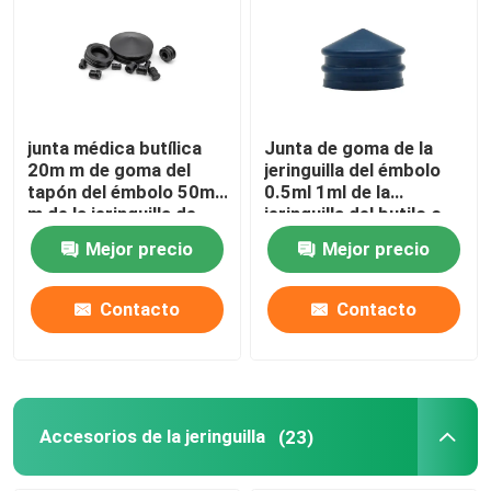
junta médica butílica
Junta de goma de la
20m m de goma del
jeringuilla del émbolo
tapón del émbolo 50m
0.5ml 1ml de la
m de la jeringuilla de
jeringuilla del butilo o
2.5m m 10m m
del isopreno
Mejor precio
Mejor precio
Contacto
Contacto
Accesorios de la jeringuilla
(23)