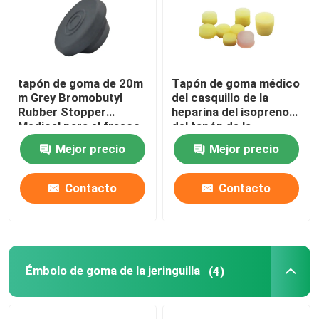
tapón de goma de 20m
Tapón de goma médico
m Grey Bromobutyl
del casquillo de la
Rubber Stopper
heparina del isopreno
Medical para el frasco
del tapón de la
de la inyección
heparina
Mejor precio
Mejor precio
Contacto
Contacto
Émbolo de goma de la jeringuilla
(4)