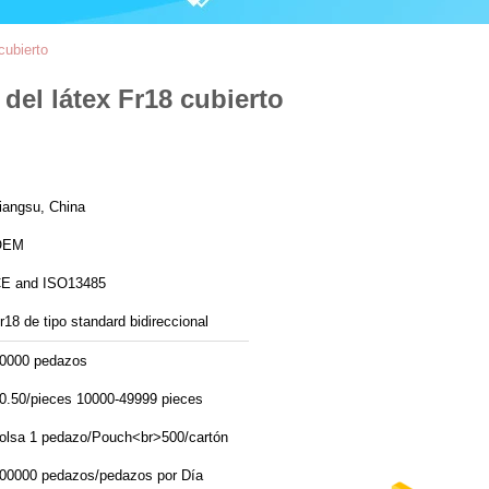
cubierto
 del látex Fr18 cubierto
iangsu, China
OEM
E and ISO13485
r18 de tipo standard bidireccional
0000 pedazos
0.50/pieces 10000-49999 pieces
olsa 1 pedazo/Pouch<br>500/cartón
500000 pedazos/pedazos por Día