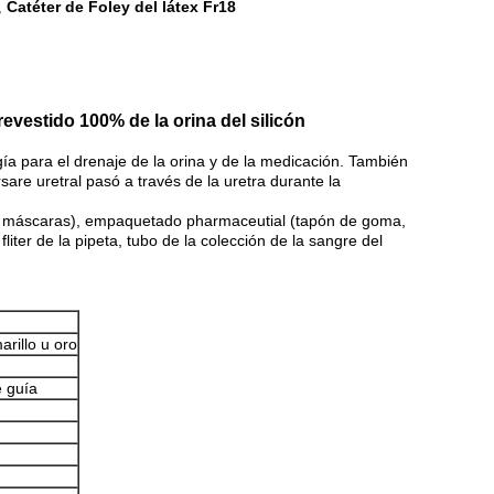
Catéter de Foley del látex Fr18
,
revestido 100% de la orina del silicón
ogía para el drenaje de la orina y de la medicación. También
are uretral pasó a través de la uretra durante la
ión, máscaras), empaquetado pharmaceutial (tapón de goma,
 fliter de la pipeta, tubo de la colección de la sangre del
arillo u oro
e guía