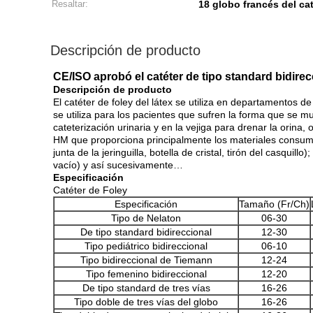
Resaltar:
18 globo francés del ca
Descripción de producto
CE/ISO aprobó el catéter de tipo standard bidirecc
Descripción de producto
El catéter de foley del látex se utiliza en departamentos de
se utiliza para los pacientes que sufren la forma que se m
cateterización urinaria y en la vejiga para drenar la orina, o
HM que proporciona principalmente los materiales consumi
junta de la jeringuilla, botella de cristal, tirón del casquil
vacío) y así sucesivamente…
Especificación
Catéter de Foley
Especificación
Tamaño (Fr/Ch)
Tipo de Nelaton
06-30
De tipo standard bidireccional
12-30
Tipo pediátrico bidireccional
06-10
Tipo bidireccional de Tiemann
12-24
Tipo femenino bidireccional
12-20
De tipo standard de tres vías
16-26
Tipo doble de tres vías del globo
16-26