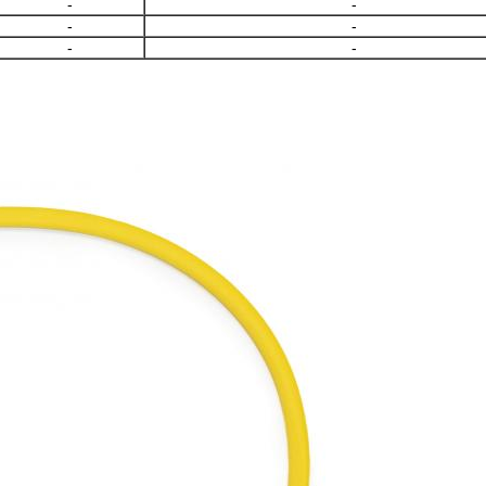
-
-
-
-
-
-