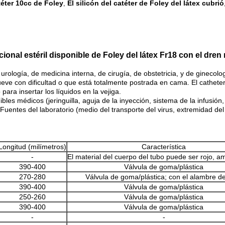
téter 10cc de Foley
El silicón del catéter de Foley del látex cubrió
,
ional estéril disponible de Foley del látex Fr18 con el dren 
 urología, de medicina interna, de cirugía, de obstetricia, y de ginecol
ueve con dificultad o que está totalmente postrada en cama. El catheters
 para insertar los líquidos en la vejiga.
bles médicos (jeringuilla, aguja de la inyección, sistema de la infus
lo); Fuentes del laboratorio (medio del transporte del virus, extremidad del
Longitud (milímetros)
Característica
-
El material del cuerpo del tubo puede ser rojo, am
390-400
Válvula de goma/plástica
270-280
Válvula de goma/plástica; con el alambre d
390-400
Válvula de goma/plástica
250-260
Válvula de goma/plástica
390-400
Válvula de goma/plástica
-
-