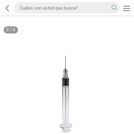
2
/
6