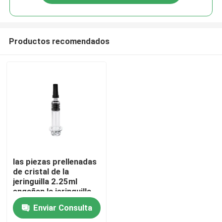
Productos recomendados
Inicio
las piezas prellenadas
de cristal de la
jeringuilla 2.25ml
Productos
engañan la jeringuilla
de cristal de la
Enviar Consulta
cerradura 3ml
Sobre nosotros