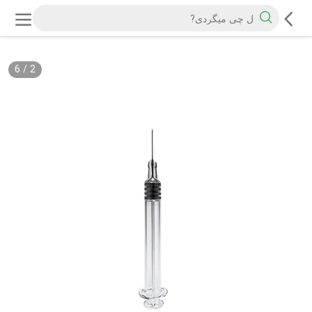
6
/
2