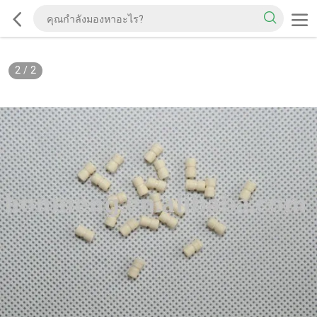
2
/
2