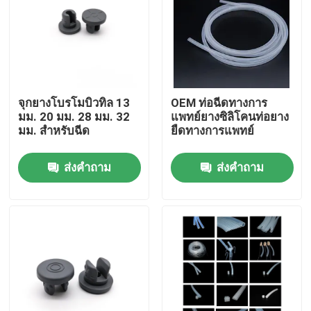
ทัวร์โรงงาน
ควบคุมคุณภาพ
จุกยางโบรโมบิวทิล 13
OEM ท่อฉีดทางการ
มม. 20 มม. 28 มม. 32
แพทย์ยางซิลิโคนท่อยาง
ติดต่อเรา
มม. สำหรับฉีด
ยืดทางการแพทย์
ส่งคำถาม
ส่งคำถาม
ขออ้าง
ยางซิลิโคนทางการแพทย์
จุกยางทางการแพทย์
ลูกสูบเข็มฉีดยายาง