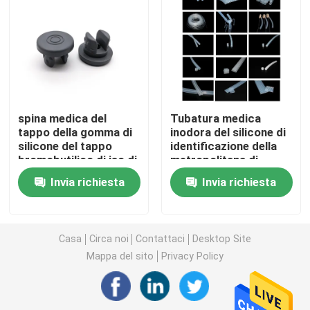
Accessori della siringa
Accessori della raccolta del sangue
spina medica del
Tubatura medica
Tappo di gomma butilica
tappo della gomma di
inodora del silicone di
silicone del tappo
identificazione della
bromobutilico di iso di
metropolitana di
Parti precompilate della siringa
20mm
gomma 2mm del
Invia richiesta
Invia richiesta
silicone
Gomma butilica alogenata
Casa
Circa noi
Contattaci
Desktop Site
Metropolitana medica del silicone
Mappa del sito
Privacy Policy
Metropolitana di drenaggio