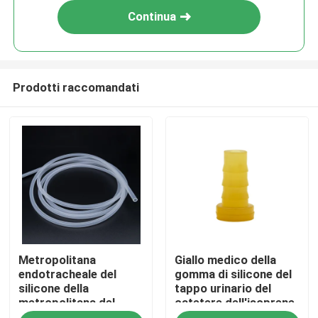
Continua
Prodotti raccomandati
Casa
Metropolitana
Giallo medico della
Prodotti
endotracheale del
gomma di silicone del
silicone della
tappo urinario del
metropolitana del
catetere dell'isoprene
Chi siamo
silicone medico ad