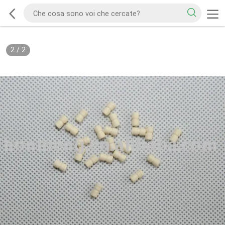
2
/
2