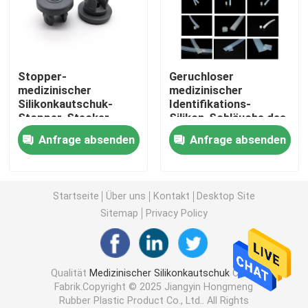
Spritzen-Zusätze
Stopper-
Geruchloser
Blut-Sammlungs-Zusätze
medizinischer
medizinischer
Silikonkautschuk-
Identifikations-
Stopper-Stecker
Silikon-Schläuche des
Butylgummistopfen
20mm ISO Bromobutyl
Silikonkautschuk-
Anfrage absenden
Anfrage absenden
Rohr-2mm
Prefilled Spritzen-Teile
Startseite
Über uns
Kontakt
Desktop Site
Halogenierter Butylkautschuk
Sitemap
Privacy Policy
Medizinisches Silikon-Rohr
Qualität
Medizinischer Silikonkautschuk
China
Fabrik.Copyright © 2025 Jiangyin Hongmeng
Entwässerungsleitung
Rubber Plastic Product Co., Ltd.. All Rights