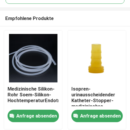
Empfohlene Produkte
Medizinische Silikon-
Isopren-
Startseite
Rohr Soem-Silikon-
urinausscheidender
HochtemperaturEndotrachealtubus
Katheter-Stopper-
medizinisches
Produkte
Silikonkautschuk-Gelb
Anfrage absenden
Anfrage absenden
Über uns