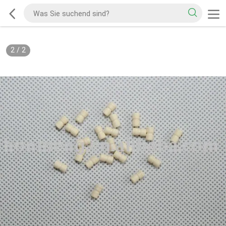
2
/
2