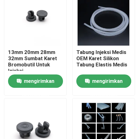
Wisata pabrik
Kontrol kualitas
13mm 20mm 28mm
Tabung Injeksi Medis
Hubungi kami
32mm Sumbat Karet
OEM Karet Silikon
Bromobutil Untuk
Tabung Elastis Medis
Injeksi
Quote request suatu
mengirimkan
mengirimkan
permintaan
permintaan
Karet Silikon Medis
Sumbat Karet Medis
Plunger Jarum Suntik Karet