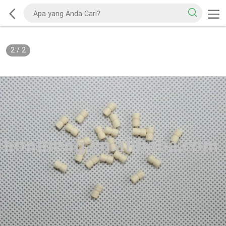
2
/
2