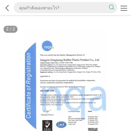
2
/
2