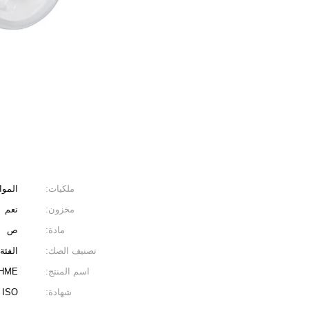
ملكيات:
الموا
مخزون:
نعم
مادة:
ص
تصنيف الصك:
الفئة 
اسم المنتج:
HME
شهادة:
 ISO