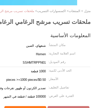
منزل
>
المنتجات
>
اكسسوارات التسريب
>
ملحقات تسريب مرشح الرغ
ملحقات تسريب مرشح الرغامي الرغام
المعلومات الأساسية
مكان المنشأ:
شنغهاي، الصين
اسم العلامة التجارية:
Homen
رقم الموديل:
SSHMTRPPN01
الحد الأدنى لكمية:
1000 قطعة
الأسعار:
$0.50/pieces >=1000 pieces
تفاصيل التغليف:
تصدير الكرتون أو ظهور تقرحات وفقا
القدرة على العرض:
100000 قطعة / قطعة في الشهر