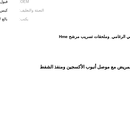
OEM:
قبول EM
التعبئة والتغليف:
كيس التغليف 200 * 150 ص
يكتب:
بالغ 
ي الرغامي
وملحقات تسريب مرشح Hme
,