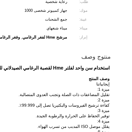
طلب:
رعاية شخصية
موك:
جهاز كمبيوتر شخصى 1000
عينة:
جمع الشحنات
ميناء:
ميناء شنغهاي
إبراز:
مرشح Hme لفغر الرغامي
وفغر الرغام
,
منتوج وصف
استخدام سن واحد لفلتر Hme لقصبة الرغامي الصيدلاني للمريض مع موصل أنبوب الأكسجين ومنفذ الشفط
وصف المنتج
إيجابياتنا
ميزة 1:
تقليل المضاعفات ذات الصلة وتجنب العدوى المتصالبة.
ميزة 2:
كفاءة ترشيح الفيروسات والبكتيريا تصل إلى 99.999٪.
ميزة 3:
توفير الحفاظ على الحرارة والرطوبة الجيدة.
ميزة 4:
يقلل موصل ISO المدبب من تسرب الهواء.
ميزة 5: