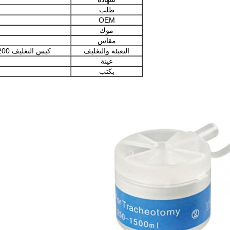
طلب
OEM
موك
مقاس
التعبئة والتغليف
كيس التغليف 200 * 150 صندوق 405 * 255 * 405 كرتون 540 * 420 * 430
عينة
يكتب