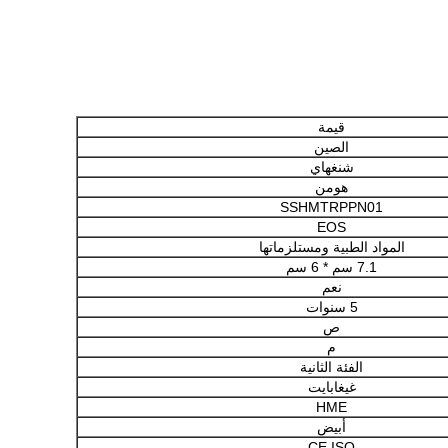
قيمة
الصين
شنغهاي
هومن
SSHMTRPPN01
EOS
المواد الطبية ومستلزماتها
7.1 سم * 6 سم
نعم
5 سنوات
ص
م
الفئة الثانية
غيغابايت
HME
أبيض
CE ISO