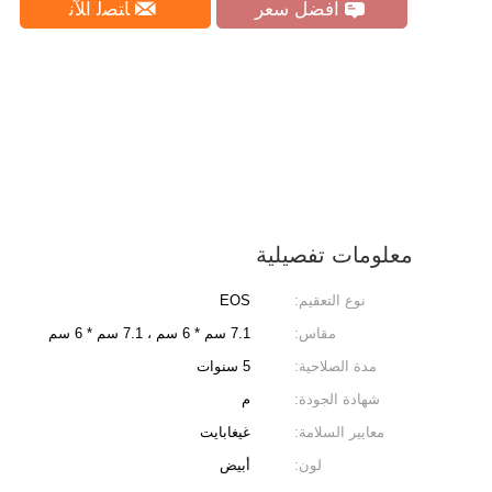
افضل سعر
ﺎﺘﺼﻟ ﺍﻶﻧ
معلومات تفصيلية
نوع التعقيم:
EOS
مقاس:
7.1 سم * 6 سم ، 7.1 سم * 6 سم
مدة الصلاحية:
5 سنوات
شهادة الجودة:
م
معايير السلامة:
غيغابايت
لون:
أبيض