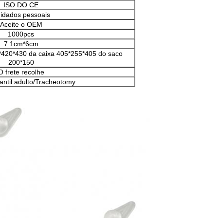
ISO DO CE
idados pessoais
Aceite o OEM
1000pcs
7.1cm*6cm
420*430 da caixa 405*255*405 do saco
200*150
O frete recolhe
fantil adulto/Tracheotomy