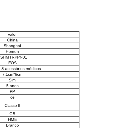
valor
China
Shanghai
Homen
SSHMTRPPN01
EOS
s & acessórios médicos
7.1cm*6cm
Sim
5 anos
PP
ce
Classe II
GB
HME
Branco