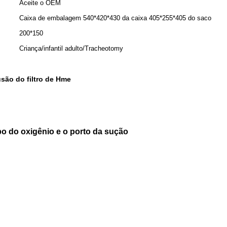
Aceite o OEM
Caixa de embalagem 540*420*430 da caixa 405*255*405 do saco
200*150
Criança/infantil adulto/Tracheotomy
são do filtro de Hme
o do oxigênio e o porto da sução