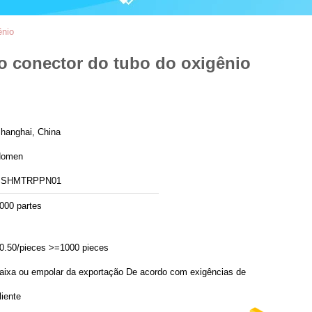
ênio
o conector do tubo do oxigênio
hanghai, China
Homen
SSHMTRPPN01
000 partes
0.50/pieces >=1000 pieces
ixa ou empolar da exportação De acordo com exigências de
liente