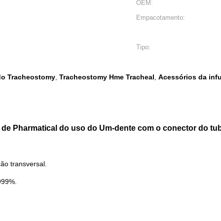
OEM:
Empacotamento:
Tipo:
 do Tracheostomy
Tracheostomy Hme Tracheal
Acessórios da infu
,
,
y de Pharmatical do uso do Um-dente com o conector do tub
ão transversal.
,999%.