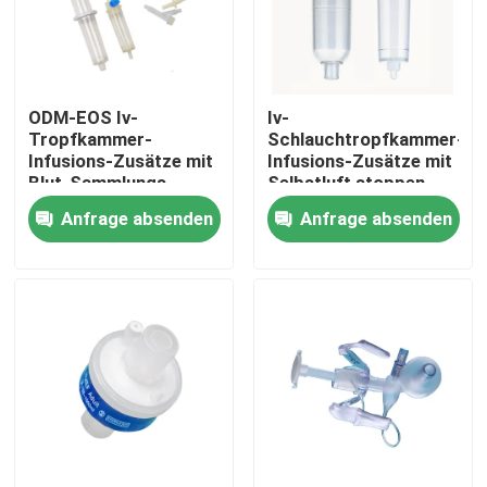
Fabrik Tour
ODM-EOS Iv-
Iv-
Qualitätskontrolle
Tropfkammer-
Schlauchtropfkammer-
Infusions-Zusätze mit
Infusions-Zusätze mit
Blut-Sammlungs-
Selbstluft stoppen
Kontakt
Nadeln
Funktion
Anfrage absenden
Anfrage absenden
Referenzen
Medizinischer Silikonkautschuk
Medizinisches Gummistopfen
Gummispritzen-Kolben