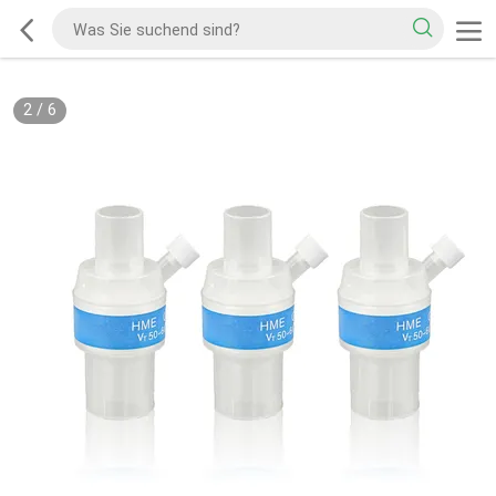
2
/
6