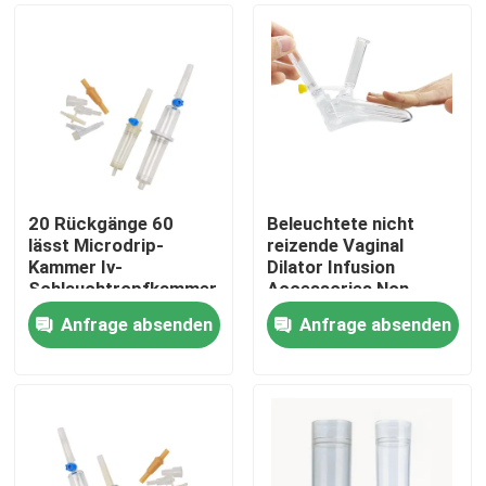
20 Rückgänge 60
Beleuchtete nicht
lässt Microdrip-
reizende Vaginal
Kammer Iv-
Dilator Infusion
Schlauchtropfkammer
Accessories Non-
fallen
toxische Substanz
Anfrage absenden
Anfrage absenden
Startseite
Produkte
Über uns