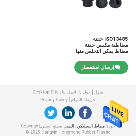
جولة في المعمل
ضبط الجودة
ISO13485 حقنة
مطاطية مكبس حقنة
مطاط يمكن التخلص منها
اتصل بنا
إرسال استفسار
طلب اقتباس
منزل
حول نا
اتصل بنا
Desktop Site
مطاط السيليكون الطبي
خريطة الموقع
Privacy Policy
سدادة مطاطية طبية
جودة
مطاط السيليكون الطبي
مصنع الصين.Copyright
© 2025 Jiangyin Hongmeng Rubber Plastic
مكبس حقنة مطاطية