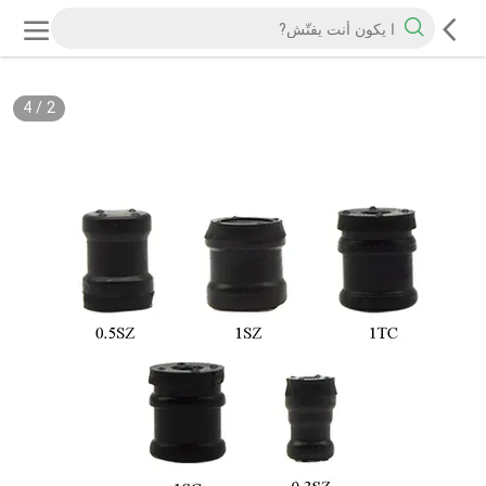
4
/
2