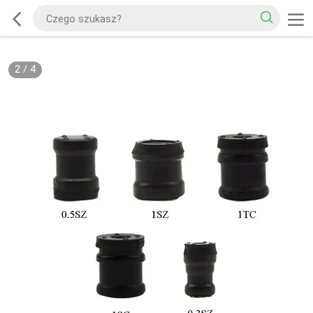
2
/
4