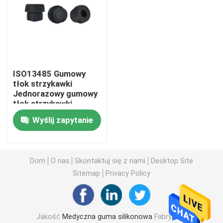
Wycieczka po fabryce
Kontrola jakości
ISO13485 Gumowy
tłok strzykawki
Skontaktuj się z nami
Jednorazowy gumowy
tłok strzykawki
Wyślij zapytanie
Poprosić o wycenę
Medyczna guma silikonowa
Dom
O nas
Skontaktuj się z nami
Desktop Site
Sitemap
Privacy Policy
Gumowy korek medyczny
Jakość
Medyczna guma silikonowa
Fabryka w
Gumowy tłok strzykawki